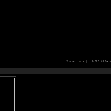
Fotograf:
decom
|
44388
| 64 Fotos