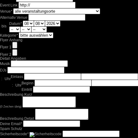
Event Link
Venue
*
Alternativ Venue
Datum
*
bis
Kategorie
*
Flyer Anhang
Flyer 1
Flyer 2
Detail Angaben
Musik
DJs
Einlass
:
Uhr
Beginn
:
Uhr
Eintritt
Beschreibung Kurz
(
0
Zeichen übrig)
Beschreibung Detail
Deine Email
*
Spam Schutz
Sicherheitscode
*