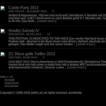
Castle Party 2013
VON
TRISTAN
- 28.AUGUST 2013 -
0
Anfahrt & Allgemeines : 400 km sind nicht weit. Gemütliche 4 Stunden mit 100
machbar sein. NJET ! Nicht wenn es nach Bolków geht! 6-7 Stunden inkl. ca
in 45 min. Das heißt ...
[
weiter lesen
]
Hradby Samoty IV
VON
WALTER
- 09.JULI 2013 -
13
THIS FESTIVAL IS DEDICATED TO THE HOLE Zum vierten Mal fand heuer 
Festival statt - diesmal in der Burg Veveri nahe Brünn, idyllisch oberhalb de
gelegen. Das Wetter zeigte sich von seiner besten ...
[
weiter lesen
]
22. Wave gotik Treffen 2013
VON
TAMA
- 20.MAI 2013 -
0
22nd WGT 2013: Alice's Adventures in W(GT)onderland By Tama&Sena This is
named Alice who falls down a rabbit hole into a fantasy WGT world populated
anthropomorphic creatures. (Source: Lewis ...
[
weiter lesen
]
Seite 1 / 15
Kontakt
Impressum
Disclaimer
Copyright © 1998-2026 gothic.at | all rights reserved. worldwide.