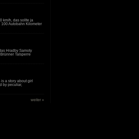
 km/h, das sollte ja
. 100 Autobahn Kilometer
das Hradby Samoty
r Brünner Talsperre
 a story about girl
 by peculiar,
weiter »