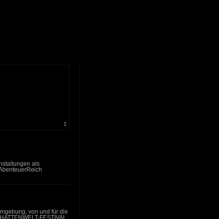
1
nstaltungen als
„AbenteuerReich
gebung, von und für die
s SCHATTENWELT-FESTIVAL