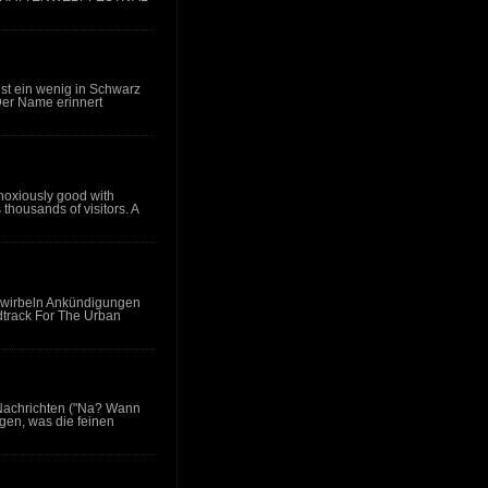
st ein wenig in Schwarz
Der Name erinnert
bnoxiously good with
thousands of visitors. A
n wirbeln Ankündigungen
dtrack For The Urban
Nachrichten ("Na? Wann
gen, was die feinen