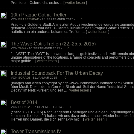
Premiere – Österreichs erstes ...
[
weiter lesen
]
10th Prague Gothic Treffen
VON
ERASERHEAD
- 24.SEPTEMBER 2015 -
0
Prag - die Goldene Stadt. Am letzten Augustwochenende wurde sie zuminde
getaucht. Anlass war das 10-Jahres Jubiläum des "Prague Gothic Treffen". 
natürlich an ein anderes bekanntes Treffen, ...
[
weiter lesen
]
The Wave-Gotik-Treffen (22.-25.5. 2015)
VON
TAMA
- 10.SEPTEMBER 2015 -
0
1. WGT? The “WGT” is the world’s largest goth festival and it will remain o
unique atmosphere of the locations, a range of concerts and performers plus 
major gothic ...
[
weiter lesen
]
Industrial Soundtrack For The Urban Decay
VON
SCRAG!
- 31.JANUAR 2015 -
0
(Images and video copyright by http://www.industrialsoundtrack.com) Selte
über Musik-Dokus dermaßen viel Staub auf. Seit der Name "Industrial Soun
Decay" im Netz kursiert, und seit ...
[
weiter lesen
]
Best of 2014
VON
SCRAG!
- 27.DEZEMBER 2014 -
1
(Stand: 02.01.2015) Nach längerem Überlegen und einigen ungeduldigen 
kommen die Listen?") haben wir uns dazu entschlossen, wieder herumzufra
Herren und Damen, die sich sehr aktiv mit ...
[
weiter lesen
]
Tower Transmissions IV