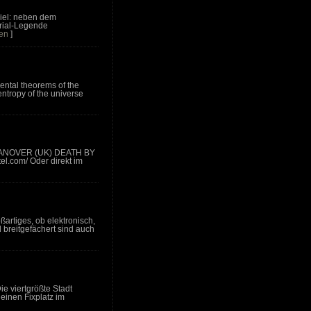
viel: neben dem
trial-Legende
sen
]
ental theorems of the
entropy of the universe
ANOVER (UK) DEATH BY
el.com/ Oder direkt im
artiges, ob elektronisch,
 breitgefächert sind auch
ie viertgrößte Stadt
 einen Fixplatz im