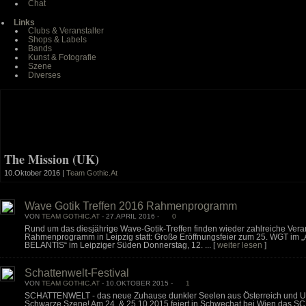
Chat
Links
Clubs & Veranstalter
Shops & Labels
Bands
Kunst & Fotografie
Szene
Diverses
The Mission (UK)
10.Oktober 2016 |
Team Gothic.At
Wave Gotik Treffen 2016 Rahmenprogramm
VON
TEAM GOTHIC.AT
- 27.APRIL 2016 -
0
Rund um das diesjährige Wave-Gotik-Treffen finden wieder zahlreiche Vera
Rahmenprogramm in Leipzig statt: Große Eröffnungsfeier zum 25. WGT im 
BELANTIS“ im Leipziger Süden Donnerstag, 12. ...
[
weiter lesen
]
Schattenwelt-Festival
VON
TEAM GOTHIC.AT
- 10.OKTOBER 2015 -
1
SCHATTENWELT - das neue Zuhause dunkler Seelen aus Österreich und Um
Schwarze Szene! Am 24. & 25.10.2015 feiert in Schwechat bei Wien da