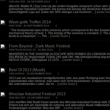
VON
WALTER
- 04.OKTOBER 2014 -
2
(Bericht: Walter R.) Das Line-Up der ersten Ausgabe versprach schon sehr 
polnischen Industrial-Urgestein Job Karma trat damals die deutschen Indus
Gerechtigkeits Liga auf, sowie der SPK-Ableger Last Dominon ...
[
weiter le
Wave gotik Treffen 2014
VON
TAMA
- 30.SEPTEMBER 2014 -
0
. “The fundamental laws of the universe which correspond to the two fundam
mechanical theory of heat. 1. The energy of the universe is constant. 2. The 
tends to a maximum.” ― The ...
[
weiter lesen
]
From Beyond - Dark Music Festival
VON
TEAM GOTHIC.AT
- 02.MAI 2014 -
0
WHISPERS IN THE SHADOW (A) ESCAPE WITH ROMEO (D) LEBANON H
DELIRIUM (A) Vergünstigte Tickets 24€ statt 28€: http://whispersshop.bigcart
NEXUS STORE, Zollergasse 13 1070 ...
[
weiter lesen
]
Best Of 2013 (Musik)
VON
SCRAG!
- 30.NOVEMBER 2013 -
1
2013 war ein musikalisch breitgefächertes Jahr. Aus jeder Richtung kam Groß
experimentell oder minimal, man kann sich nicht beschweren. Entsprechend
die untenstehenden Listen, die im ...
[
weiter lesen
]
Wroclaw Industrial Festival 2013
VON
WALTER
- 02.OKTOBER 2013 -
0
Zum zwölften Mal findet heuer bereits das Wroclaw Industrial Festival statt. D
Polens hat sich als Spielstätte für extreme und alternative Musik mittlerweile
Festivalreigen erarbeitet. Was das WIF ...
[
weiter lesen
]