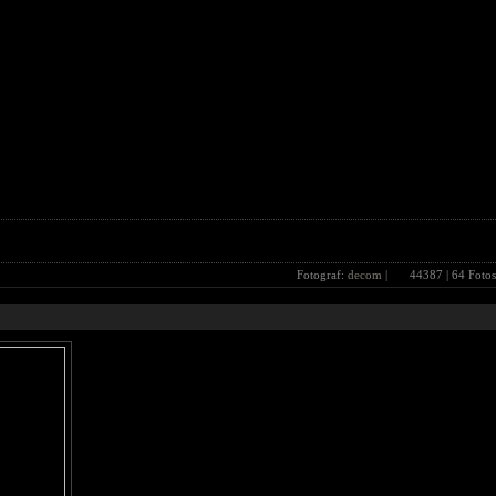
Fotograf:
decom
|
44387
| 64 Fotos