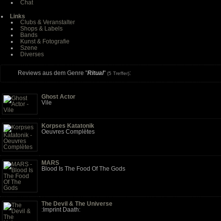
Chat
Links
Clubs & Veranstalter
Shops & Labels
Bands
Kunst & Fotografie
Szene
Diverses
Reviews aus dem Genre "
Ritual
"
:
(5 Treffer)
Ghost Actor
Vile
Korpses Katatonik
Oeuvres Complètes
MARS
Blood Is The Food Of The Gods
The Devil & The Universe
:Imprint Daath: