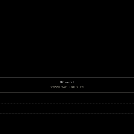
82 von 91
•
DOWNLOAD
BILD URL