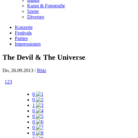
Bands
Kunst & Fotografie
Szene
Diverses
Konzerte
Festivals
Parties
Impressionen
The Devil & The Universe
Do, 26.09.2013 /
Rhiz
1
2
3
0
0
1
0
0
0
0
0