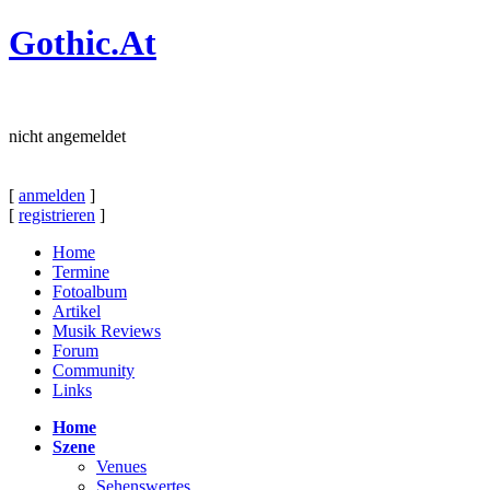
Gothic.At
nicht angemeldet
[
anmelden
]
[
registrieren
]
Home
Termine
Fotoalbum
Artikel
Musik Reviews
Forum
Community
Links
Home
Szene
Venues
Sehenswertes