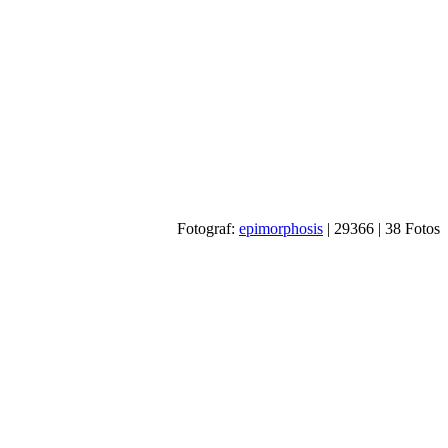
Fotograf:
epimorphosis
|
29366
| 38 Fotos