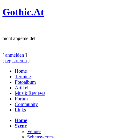
Gothic.At
nicht angemeldet
[
anmelden
]
[
registrieren
]
Home
Termine
Fotoalbum
Artikel
Musik Reviews
Forum
Community
Links
Home
Szene
Venues
Sehenswertes