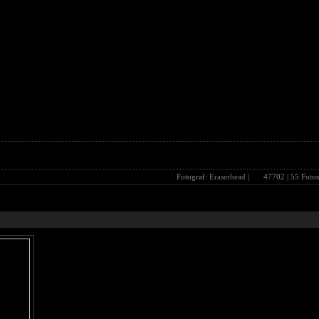
Fotograf:
Eraserhead
|
47702
| 55 Fotos