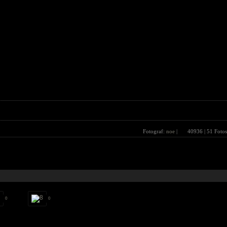
Fotograf:
noe
|
40936
| 51 Fotos
0
0
0
0
0
0