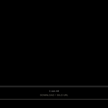
1 von 44
•
DOWNLOAD
BILD URL