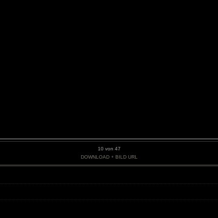
10 von 47
•
DOWNLOAD
BILD URL