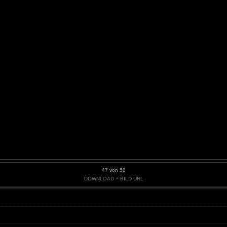
47 von 58
•
DOWNLOAD
BILD URL