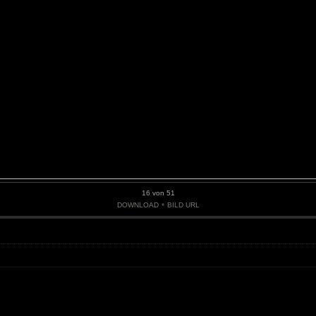
16 von 51
•
DOWNLOAD
BILD URL