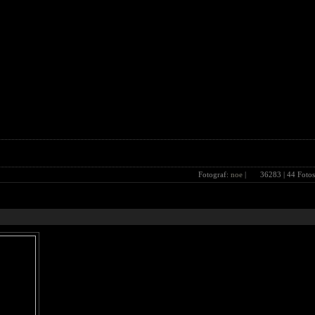
Fotograf:
noe
|
36283
| 44 Fotos