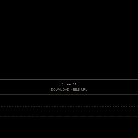
13 von 44
•
DOWNLOAD
BILD URL