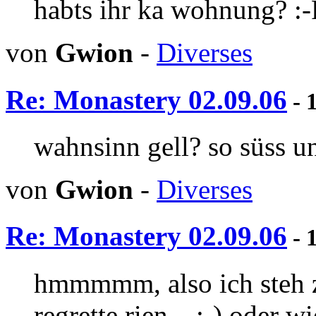
habts ihr ka wohnung? :-
von
Gwion
-
Diverses
Re: Monastery 02.09.06
- 
wahnsinn gell? so süss un
von
Gwion
-
Diverses
Re: Monastery 02.09.06
- 
hmmmmm, also ich steh zu
regrette rien... ;-) oder 