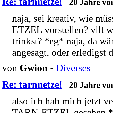
Re: tarnnetze!
- 20 Jahre vo
naja, sei kreativ, wie m
ETZEL vorstellen? vllt 
trinkst? *eg* naja, da w
angesagt, oder erledigst
von
Gwion
-
Diverses
Re: tarnnetze!
- 20 Jahre vo
also ich hab mich jetzt ve
TARN-ETZEL gesehen 