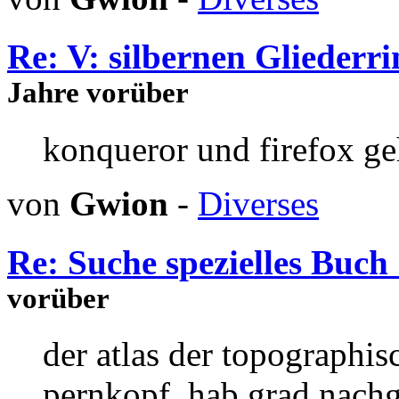
Re: V: silbernen Gliederr
Jahre vorüber
konqueror und firefox geh
von
Gwion
-
Diverses
Re: Suche spezielles Buch 
vorüber
der atlas der topographi
pernkopf. hab grad nachg