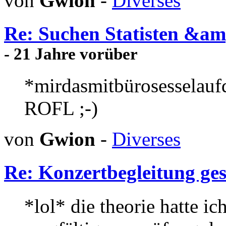
von
Gwion
-
Diverses
Re: Suchen Statisten &am
- 21 Jahre vorüber
*mirdasmitbürosesselaufd
ROFL ;-)
von
Gwion
-
Diverses
Re: Konzertbegleitung ges
*lol* die theorie hatte ic