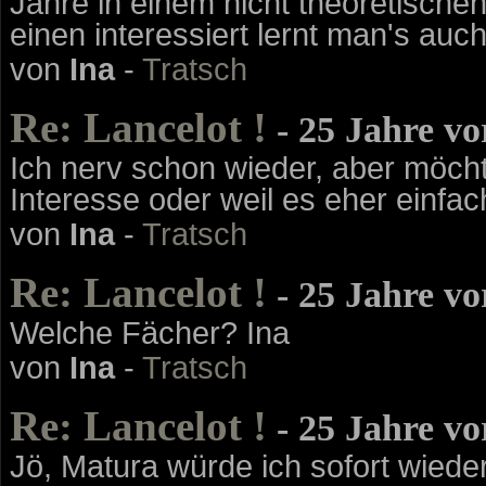
Jahre in einem nicht theoretisch
einen interessiert lernt man's auch
von
Ina
-
Tratsch
Re: Lancelot !
- 25 Jahre v
Ich nerv schon wieder, aber möcht
Interesse oder weil es eher einfach
von
Ina
-
Tratsch
Re: Lancelot !
- 25 Jahre v
Welche Fächer? Ina
von
Ina
-
Tratsch
Re: Lancelot !
- 25 Jahre v
Jö, Matura würde ich sofort wied