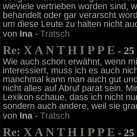
wieviele vertrieben worden sind, w
behandelt oder gar verarscht worde
um diese Leute zu halten nicht au
von
Ina
-
Tratsch
Re: X A N T H I P P E
- 25
Wie auch schon erwähnt, wenn mic
interessiert, muss ich es auch nic
manchmal kann man auch gut und 
nicht alles auf Abruf parat sein. Mi
Lexikon schaue, dass ich nicht nu
sondern auch andere, weil sie gr
von
Ina
-
Tratsch
Re: X A N T H I P P E
- 25