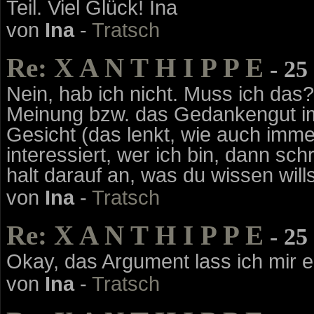
Teil. Viel Glück! Ina
von
Ina
-
Tratsch
Re: X A N T H I P P E
- 25
Nein, hab ich nicht. Muss ich das
Meinung bzw. das Gedankengut im
Gesicht (das lenkt, wie auch imme
interessiert, wer ich bin, dann sch
halt darauf an, was du wissen wills
von
Ina
-
Tratsch
Re: X A N T H I P P E
- 25
Okay, das Argument lass ich mir ei
von
Ina
-
Tratsch