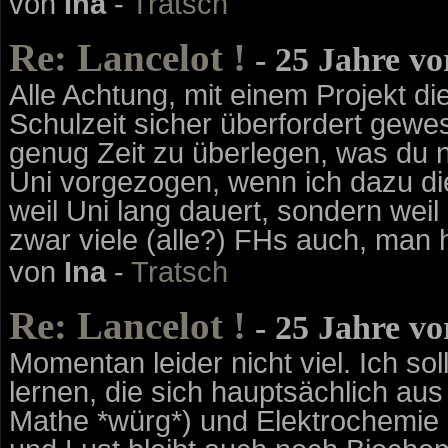
von
Ina
-
Tratsch
Re: Lancelot !
- 25 Jahre v
Alle Achtung, mit einem Projekt d
Schulzeit sicher überfordert gewes
genug Zeit zu überlegen, was du n
Uni vorgezogen, wenn ich dazu die
weil Uni lang dauert, sondern weil
zwar viele (alle?) FHs auch, man 
von
Ina
-
Tratsch
Re: Lancelot !
- 25 Jahre v
Momentan leider nicht viel. Ich so
lernen, die sich hauptsächlich au
Mathe *würg*) und Elektrochemi