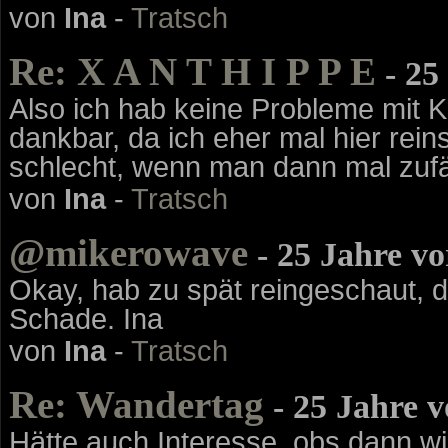
von
Ina
-
Tratsch
Re: X A N T H I P P E
- 25
Also ich hab keine Probleme mit Ko
dankbar, da ich eher mal hier rein
schlecht, wenn man dann mal zufäl
von
Ina
-
Tratsch
@mikerowave
- 25 Jahre v
Okay, hab zu spät reingeschaut, dam
Schade. Ina
von
Ina
-
Tratsch
Re: Wandertag
- 25 Jahre 
Hätte auch Interesse, obs dann wir