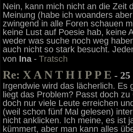
Nein, kann mich nicht an die Zeit 
Meinung (habe ich woanders aber
zwingend in alle Foren schauen muß
keine Lust auf Poesie hab, keine 
weder was suche noch weg haben 
auch nicht so stark besucht. Jeden
von
Ina
-
Tratsch
Re: X A N T H I P P E
- 25
Irgendwie wird das lächerlich. Es 
liegt das Problem? Passt doch zu 
doch nur viele Leute erreichen u
(weil schon fünf Mal gelesen) int
nicht anklicken. Ich meine, es is
kümmert, aber man kann alles übe