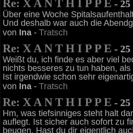
Re: X A N T H I P P E
- 25
Über eine Woche Spitalsaufenthalt, 
Und deshalb war auch die Abendges
von
Ina
-
Tratsch
Re: X A N T H I P P E
- 25
Weißt du, ich finde es aber viel 
nichts besseres zu tun haben, als
Ist irgendwie schon sehr eigenartig 
von
Ina
-
Tratsch
Re: X A N T H I P P E
- 25
Hm, was tiefsinniges steht halt 
auflegt. Ist sicher auch sofort zu 
beugen. Hast du dir eigentlich a