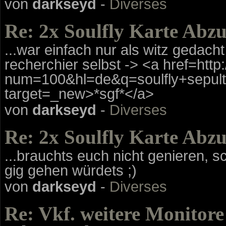
von
darkseyd
-
Diverses
Re: 2x Soulfly Karte Abz
...war einfach nur als witz gedacht 
recherchier selbst -> <a href=htt
num=100&hl=de&q=soulfly+sepul
target=_new>*sgf*</a>
von
darkseyd
-
Diverses
Re: 2x Soulfly Karte Abz
...brauchts euch nicht genieren, s
gig gehen würdets ;)
von
darkseyd
-
Diverses
Re: Vkf. weitere Monitore 