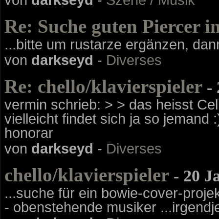
Re: Suche guten Piercer i
...bitte um rustarze ergänzen, dan
von
darkseyd
-
Diverses
Re: chello/klavierspieler
- 
vermin schrieb: > > das heisst Cell
vielleicht findet sich ja so jemand :
honorar
von
darkseyd
-
Diverses
chello/klavierspieler
- 20 J
...suche für ein bowie-cover-proje
- obenstehende musiker ...irgendj