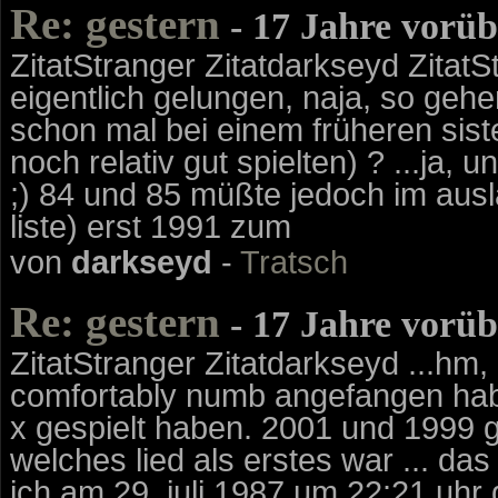
Re: gestern
- 17 Jahre vorüb
ZitatStranger Zitatdarkseyd ZitatS
eigentlich gelungen, naja, so geh
schon mal bei einem früheren sist
noch relativ gut spielten) ? ...ja,
;) 84 und 85 müßte jedoch im ausl
liste) erst 1991 zum
von
darkseyd
-
Tratsch
Re: gestern
- 17 Jahre vorüb
ZitatStranger Zitatdarkseyd ...hm, 
comfortably numb angefangen haben
x gespielt haben. 2001 und 1999 g
welches lied als erstes war ... da
ich am 29. juli 1987 um 22:21 uhr 