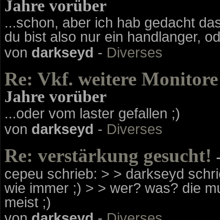
Jahre vorüber
...schon, aber ich hab gedacht da
du bist also nur ein handlanger, od
von
darkseyd
-
Diverses
Re: Vkf. weitere Monitore 
Jahre vorüber
...oder vom laster gefallen ;)
von
darkseyd
-
Diverses
Re: verstärkung gesucht!
-
cepeu schrieb: > > darkseyd schrieb
wie immer ;) > > wer? was? die mus
meist ;)
von
darkseyd
-
Diverses