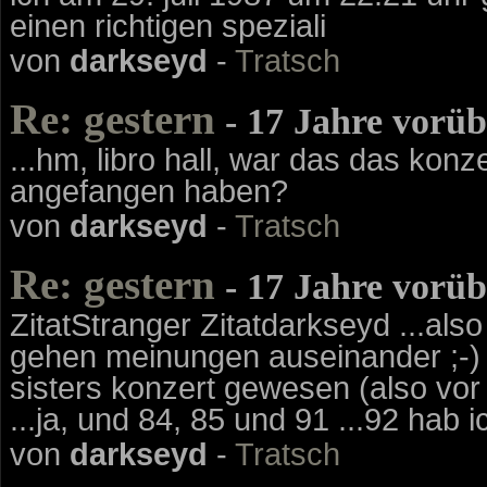
einen richtigen speziali
von
darkseyd
-
Tratsch
Re: gestern
- 17 Jahre vorüb
...hm, libro hall, war das das kon
angefangen haben?
von
darkseyd
-
Tratsch
Re: gestern
- 17 Jahre vorüb
ZitatStranger Zitatdarkseyd ...also
gehen meinungen auseinander ;-) 
sisters konzert gewesen (also vor 9
...ja, und 84, 85 und 91 ...92 hab 
von
darkseyd
-
Tratsch