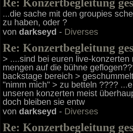
Re: Konzertbegleitung ge
...die sache mit den groupies sche
zu haben, oder ?
von
darkseyd
-
Diverses
Re: Konzertbegleitung ge
> ....sind bei euren live-konzerte
mengen auf die bühne geflogen??
backstage bereich > geschummelt,
"nimm mich" > zu betteln ???? ...e
unseren konzerten meist überhaup
doch bleiben sie entw
von
darkseyd
-
Diverses
Re: Konzertbegleitung ge