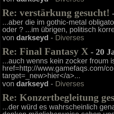
Re: verstärkung gesucht!
-
...aber die im gothic-metal obliga
oder ? ...im übrigen, politisch korr
von
darkseyd
-
Diverses
Re: Final Fantasy X
- 20 J
...auch wenns kein zocker froum is
href=http://www.gamefaqs.com/co
target=_new>hier</a>...
von
darkseyd
-
Diverses
Re: Konzertbegleitung ge
...der würd es wahrscheinlich ge