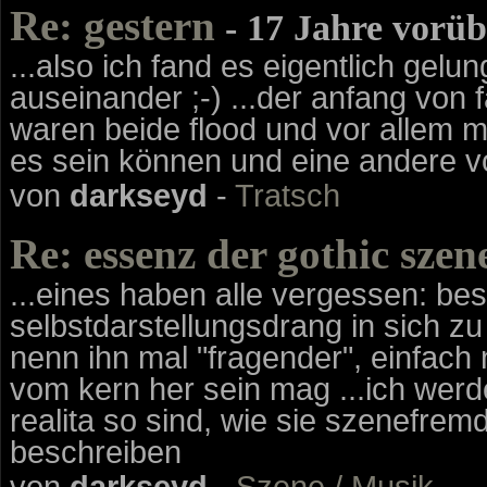
Re: gestern
- 17 Jahre vorüb
...also ich fand es eigentlich gel
auseinander ;-) ...der anfang von
waren beide flood und vor allem ma
es sein können und eine andere v
von
darkseyd
-
Tratsch
Re: essenz der gothic szen
...eines haben alle vergessen: bes
selbstdarstellungsdrang in sich z
nenn ihn mal "fragender", einfach 
vom kern her sein mag ...ich werd
realita so sind, wie sie szenefre
beschreiben
von
darkseyd
-
Szene / Musik