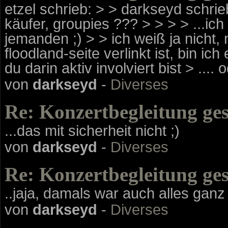
etzel schrieb: > > darkseyd schrie
käufer, groupies ??? > > > > ...ic
jemanden ;) > > ich weiß ja nicht,
floodland-seite verlinkt ist, bin 
du darin aktiv involviert bist > ....
von
darkseyd
-
Diverses
Re: Konzertbegleitung ge
...das mit sicherheit nicht ;)
von
darkseyd
-
Diverses
Re: Konzertbegleitung ge
..jaja, damals war auch alles ganz
von
darkseyd
-
Diverses