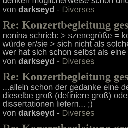
denken möglicherweise schon und 
von
darkseyd
-
Diverses
Re: Konzertbegleitung ge
nonina schrieb: > szenegröße = k
würde er/sie > sich nicht als solch
wer hat sich schon selbst als ein
von
darkseyd
-
Diverses
Re: Konzertbegleitung ge
...allein schon der gedanke eine d
dieselbe groß (definiere groß) oder
dissertationen liefern... ;)
von
darkseyd
-
Diverses