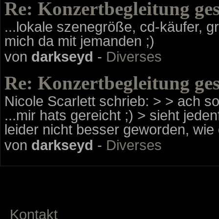
Re: Konzertbegleitung ge
...lokale szenegröße, cd-käufer, g
mich da mit jemanden ;)
von
darkseyd
-
Diverses
Re: Konzertbegleitung ge
Nicole Scarlett schrieb: > > ach so!
...mir hats gereicht ;) > sieht jedenf
leider nicht besser geworden, wie 
von
darkseyd
-
Diverses
Kontakt