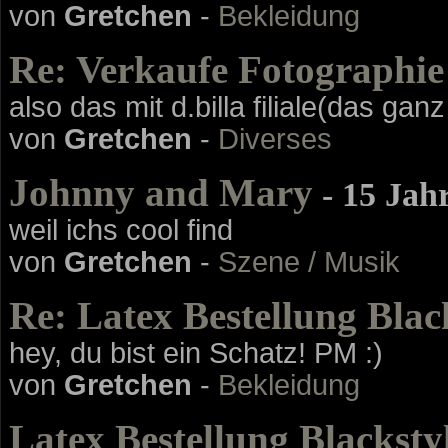
von
Gretchen
-
Bekleidung
Re: Verkaufe Fotographie
also das mit d.billa filiale(das gan
von
Gretchen
-
Diverses
Johnny and Mary
- 15 Jah
weil ichs cool find
von
Gretchen
-
Szene / Musik
Re: Latex Bestellung Blac
hey, du bist ein Schatz! PM :)
von
Gretchen
-
Bekleidung
Latex Bestellung Blacksty