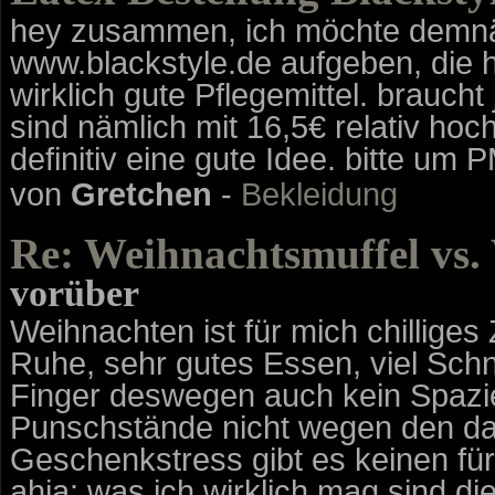
hey zusammen, ich möchte demnäc
www.blackstyle.de aufgeben, die 
wirklich gute Pflegemittel. brauch
sind nämlich mit 16,5€ relativ ho
definitiv eine gute Idee. bitte um P
von
Gretchen
-
Bekleidung
Re: Weihnachtsmuffel vs.
vorüber
Weihnachten ist für mich chillige
Ruhe, sehr gutes Essen, viel Sc
Finger deswegen auch kein Spazie
Punschstände nicht wegen den d
Geschenkstress gibt es keinen für
ahja: was ich wirklich mag sind 