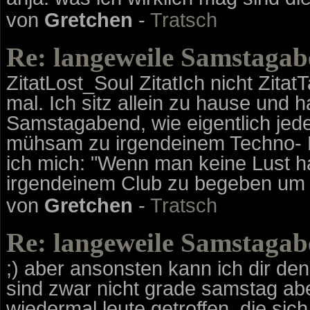
von
Gretchen
-
Tratsch
Re: langeweile Samstagab
ZitatLost_Soul ZitatIch nicht Zitat
mal. Ich sitz allein zu hause un
Samstagabend, wie eigentlich je
mühsam zu irgendeinem Techno- Fe
ich mich: "Wenn man keine Lust h
irgendeinem Club zu begeben um
von
Gretchen
-
Tratsch
Re: langeweile Samstagab
;) aber ansonsten kann ich dir d
sind zwar nicht grade samstag ab
wiedermal leute getroffen, die sich