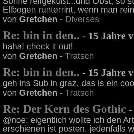
Sonne reifgeküßt...und Obst, so s
Ellbogen runterrint, wenn man rein
von
Gretchen
-
Diverses
Re: bin in den..
- 15 Jahre 
haha! check it out!
von
Gretchen
-
Tratsch
Re: bin in den..
- 15 Jahre 
geh ins Sub in graz, das is ein co
von
Gretchen
-
Tratsch
Re: Der Kern des Gothic
-
@noe: eigentlich wollte ich den Ar
erschienen ist posten. jedenfalls 