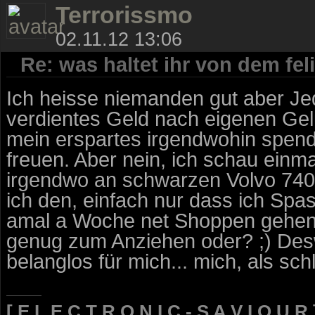
Terrorissmo
02.11.12 13:06
Re: was haltet ihr von dem fe
Ich heisse niemanden gut aber Je
verdientes Geld nach eigenen Gel
mein erspartes irgendwohin spende
freuen. Aber nein, ich schau einm
irgendwo an schwarzen Volvo 740 
ich den, einfach nur dass ich Spas
amal a Woche net Shoppen gehen 
genug zum Anziehen oder? ;) Desw
belanglos für mich... mich, als s
[ E L E C T R O N I C - S A V I O U R 