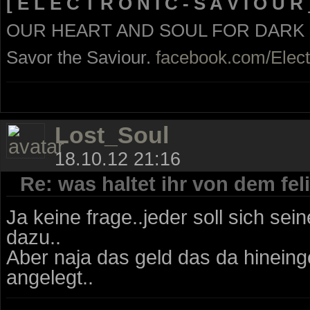
[ E L E C T R O N I C - S A V I O U R 
OUR HEART AND SOUL FOR DARK
Savor the Saviour.
facebook.com/Elect
Lost_Soul
18.10.12 21:16
Re: was haltet ihr von dem fe
Ja keine frage..jeder soll sich sei
dazu..
Aber naja das geld das da hineing
angelegt..