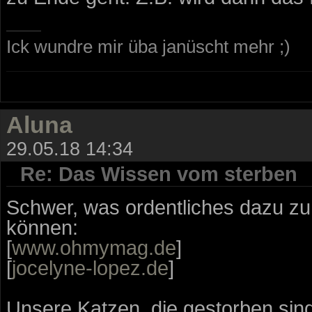
Ick wundre mir üba janüscht mehr ;)
Aluna
29.05.18 14:34
Re: Das Wissen vom sterben
Schwer, was ordentliches dazu zu 
können:
[
www.ohmymag.de
]
[
jocelyne-lopez.de
]
Unsere Katzen, die gestorben sin