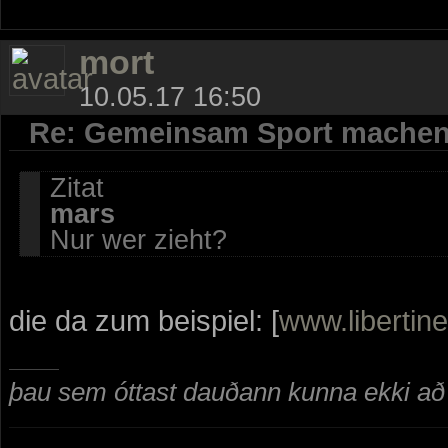
mort
10.05.17 16:50
Re: Gemeinsam Sport mache
Zitat
mars
Nur wer zieht?
die da zum beispiel: [
www.libertine
þau sem óttast dauðann kunna ekki að n