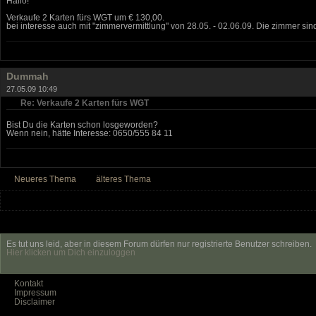
Hallo!
Verkaufe 2 Karten fürs WGT um € 130,00.
bei interesse auch mit "zimmervermittlung" von 28.05. - 02.06.09. Die zimmer sind
Dummah
27.05.09 10:49
Re: Verkaufe 2 Karten fürs WGT
Bist Du die Karten schon losgeworden?
Wenn nein, hätte Interesse: 0650/555 84 11
Neueres Thema
älteres Thema
Es tut uns leid, aber in diesem Forum dürfen nur registrierte Benutzer schreiben.
Hier klicken um Dich einzuloggen
Kontakt
Impressum
Disclaimer