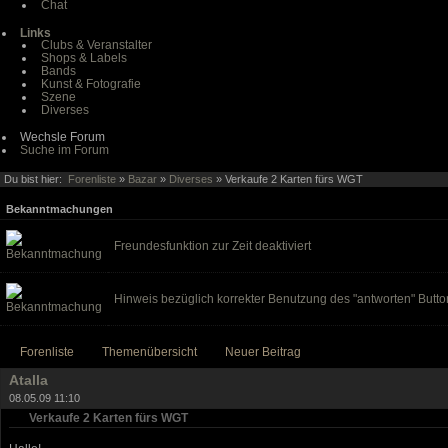
Chat
Links
Clubs & Veranstalter
Shops & Labels
Bands
Kunst & Fotografie
Szene
Diverses
Wechsle Forum
Suche im Forum
Du bist hier:
Forenliste
»
Bazar
»
Diverses
» Verkaufe 2 Karten fürs WGT
Bekanntmachungen
Freundesfunktion zur Zeit deaktiviert
Hinweis bezüglich korrekter Benutzung des "antworten" Butto
Forenliste
Themenübersicht
Neuer Beitrag
Atalla
08.05.09 11:10
Verkaufe 2 Karten fürs WGT