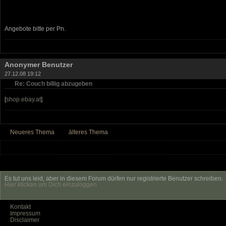
Angebote bitte per Pn.
Anonymer Benutzer
27.12.08 19:12
Re: Couch billig abzugeben
[
shop.ebay.at
]
Neueres Thema
älteres Thema
Es tut uns leid, aber in diesem Forum dürfen nur registrierte Benutzer schreiben.
Hier klicken um Dich einzuloggen
Kontakt
Impressum
Disclaimer