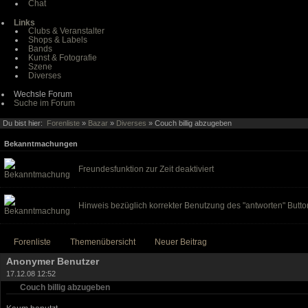
Chat
Links
Clubs & Veranstalter
Shops & Labels
Bands
Kunst & Fotografie
Szene
Diverses
Wechsle Forum
Suche im Forum
Du bist hier:
Forenliste
»
Bazar
»
Diverses
» Couch billig abzugeben
Bekanntmachungen
Freundesfunktion zur Zeit deaktiviert
Hinweis bezüglich korrekter Benutzung des "antworten" Butto
Forenliste
Themenübersicht
Neuer Beitrag
Anonymer Benutzer
17.12.08 12:52
Couch billig abzugeben