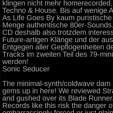
klingen nicht mehr homerecorded, 
Techno & House. Bis auf wenige A
As Life Goes By kaum puristische
Menge authentische 80er-Sounds.
CD deshalb also trotzdem interess
Future-artigen Klänge und der au
Entgegen aller Gepflogenheiten des
Tracks im zweiten Teil des 79-min
werden!
Sonic Seducer
The minimal-synth/coldwave dam h
gems up in here! We reviewed Str
and gushed over its Blade Runner
Records like this risk the danger 
embarrassingly forced or just plain