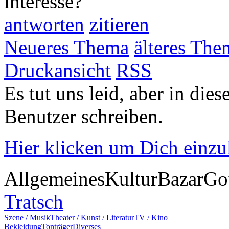
interesse?
antworten
zitieren
Neueres Thema
älteres The
Druckansicht
RSS
Es tut uns leid, aber in die
Benutzer schreiben.
Hier klicken um Dich einz
Allgemeines
Kultur
Bazar
Go
Tratsch
Szene / Musik
Theater / Kunst / Literatur
TV / Kino
Bekleidung
Tonträger
Diverses