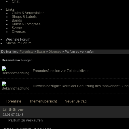
Chat
Links
Clubs & Veranstalter
Shops & Labels
Bands
Kunst & Fotografie
Szene
Diverses
Wechsle Forum
Suche im Forum
Du bist hier:
Forenliste
»
Bazar
»
Diverses
» Parfum zu verkaufen
Bekanntmachungen
Freundesfunktion zur Zeit deaktiviert
Hinweis bezüglich korrekter Benutzung des "antworten" Butto
Forenliste
Themenübersicht
Neuer Beitrag
LilithSilver
22.01.07 23:43
Parfum zu verkaufen