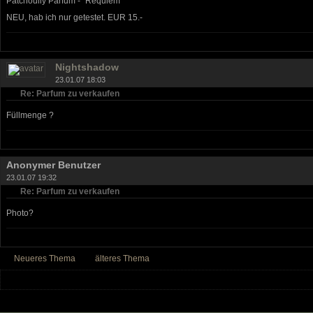
Patchoully Parfum - "Requiem"
NEU, hab ich nur getestet. EUR 15.-
Nightshadow
23.01.07 18:03
Re: Parfum zu verkaufen
Füllmenge ?
Anonymer Benutzer
23.01.07 19:32
Re: Parfum zu verkaufen
Photo?
Neueres Thema
älteres Thema