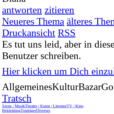
antworten
zitieren
Neueres Thema
älteres The
Druckansicht
RSS
Es tut uns leid, aber in die
Benutzer schreiben.
Hier klicken um Dich einz
Allgemeines
Kultur
Bazar
Go
Tratsch
Szene / Musik
Theater / Kunst / Literatur
TV / Kino
Bekleidung
Tonträger
Diverses