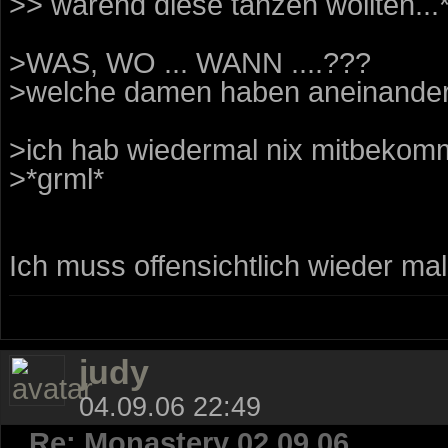
>> wärend diese tanzen wollten...
>WAS, WO ... WANN ....???
>welche damen haben aneinander g
>ich hab wiedermal nix mitbekomm
>*grml*
Ich muss offensichtlich wieder mal
judy
04.09.06 22:49
Re: Monastery 02.09.06