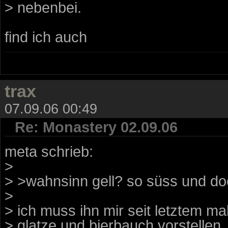
> nebenbei.
find ich auch
trax
07.09.06 00:49
Re: Monastery 02.09.06
meta schrieb:
>
> >wahnsinn gell? so süss und doc
>
> ich muss ihn mir seit letztem m
> glatze und bierbauch vorstellen..