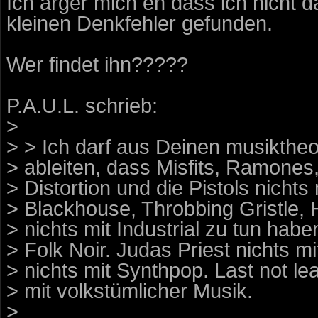
Ich ärger mich eh dass ich nicht d
kleinen Denkfehler gefunden.
Wer findet ihn?????
P.A.U.L. schrieb:
>
> > Ich darf aus Deinen musikthe
> ableiten, dass Misfits, Ramones,
> Distortion und die Pistols nicht
> Blackhouse, Throbbing Gristle,
> nichts mit Industrial zu tun habe
> Folk Noir. Judas Priest nichts
> nichts mit Synthpop. Last not le
> mit volkstümlicher Musik.
>