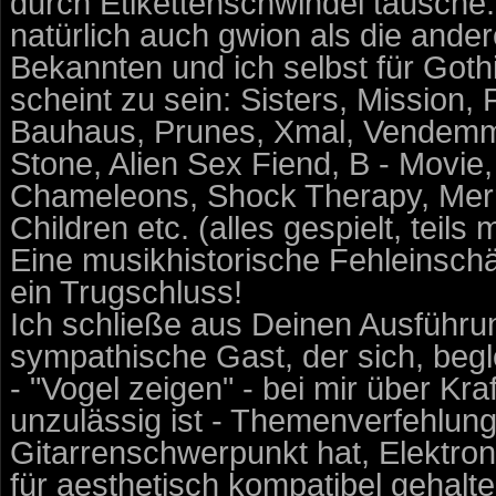
durch Etikettenschwindel täusche
natürlich auch gwion als die ande
Bekannten und ich selbst für Gothi
scheint zu sein: Sisters, Mission, 
Bauhaus, Prunes, Xmal, Vendemmia
Stone, Alien Sex Fiend, B - Movie
Chameleons, Shock Therapy, Mer
Children etc. (alles gespielt, teil
Eine musikhistorische Fehleinschät
ein Trugschluss!
Ich schließe aus Deinen Ausführu
sympathische Gast, der sich, begl
- "Vogel zeigen" - bei mir über Kr
unzulässig ist - Themenverfehlung
Gitarrenschwerpunkt hat, Elektron
für aesthetisch kompatibel gehalt