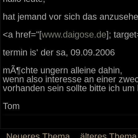
hat jemand vor sich das anzusehen
<a href="[
www.daigose.de
]; targ
termin is' der sa, 09.09.2006
mÃ¶chte ungern alleine dahin,
wenn also interesse an einer zwe
vorhanden sein sollte bitte ich u
Tom
Neueres Thema
älteres Thema