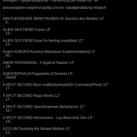
anfragen + gegenangebote + bestellung per eMail od. Tel.
preisangaben begrenzt gültig und ev. rabattgestaltung möglich
-
ABSTUERZENDE BRIEFTAUBEN Im Zeichen des Blöden LP
.. 9.-
-
ALIEN SEX FIEND Curse LP
.. 19.-
-
ALIEN SEX FIEND Now i'm feeling zombified 12"
.. 15.-
-
André ALMURO Kosmos [Musiques Expérimentales] LP
.. 95.-
-
AMOR FATI/VANDAL- X Against 'Nature' LP
.. 19.-
-
ANENZEPHALIA Fragments of Demise LP
.. Gebot
-
A SPLIT SECOND Burn out/Bodycheck//On Command/Flesh 12"
.. 17.-
-
A SPLIT SECOND Rigor Mortis 12"
.. 17.-
-
A SPLIT SECOND Skandinaevian Bellydance 12"
.. 10.-
-
A SPLIT SECOND Introversion - Lay Back And Join LP
.. 19.-
-
ASYLUM Suckling the Mutant Mother LP
.. 12.-
-