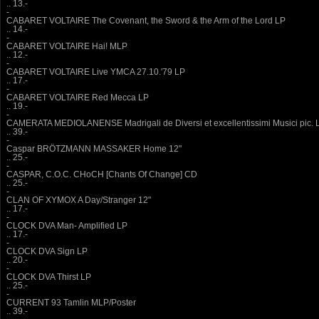
.. 13.-
-
CABARET VOLTAIRE The Covenant, the Sword & the Arm of the Lord LP
.. 14.-
-
CABARET VOLTAIRE Hai! MLP
.. 12.-
-
CABARET VOLTAIRE Live YMCA 27.10.'79 LP
.. 17.-
-
CABARET VOLTAIRE Red Mecca LP
.. 19.-
-
CAMERATA MEDIOLANENSE Madrigali de Diversi et excellentissimi Musici pic. 
.. 39.-
-
Caspar BRÖTZMANN MASSAKER Home 12"
.. 25.-
-
CASPAR, C.O.C. CHoCH [Chants Of Change] CD
.. 25.-
-
CLAN OF XYMOX A Day/Stranger 12"
.. 17.-
-
CLOCK DVA Man- Amplified LP
.. 17.-
-
CLOCK DVA Sign LP
.. 20.-
-
CLOCK DVA Thirst LP
.. 25.-
-
CURRENT 93 Tamlin MLP/Poster
.. 39.-