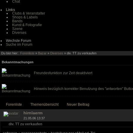
Chat
Links
Clubs & Veranstalter
Shops & Labels
Bands
Kunst & Fotografie
Szene
Diverses
Wechsle Forum
Suche im Forum
Du bist hier:
Forenliste
»
Bazar
»
Diverses
» div. TT zu verkaufen
Bekanntmachungen
Freundesfunktion zur Zeit deaktiviert
Hinweis bezüglich korrekter Benutzung des "antworten" Butto
Forenliste
Themenübersicht
Neuer Beitrag
hirnlaerm
21.05.06 13:37
div. TT zu verkaufen