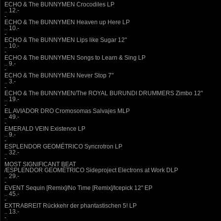
ECHO & The BUNNYMEN Crocodiles LP
.. 12.-
-
ECHO & The BUNNYMEN Heaven up Here LP
.. 10.-
-
ECHO & The BUNNYMEN Lips like Sugar 12"
.. 10.-
-
ECHO & The BUNNYMEN Songs to Learn & Sing LP
.. 9.-
-
ECHO & The BUNNYMEN Never Stop 7"
.. 3.-
-
ECHO & The BUNNYMEN/The ROYAL BURUNDI DRUMMERS Zimbo 12"
.. 19.-
-
EL AVIADOR DRO Cromosomas Salvajes MLP
.. 49.-
-
EMERALD VEIN Existence LP
.. 9.-
-
ESPLENDOR GEOMÉTRICO Syncrotron LP
.. 32.-
-
MOST SIGNIFICANT BEAT
/ESPLENDOR GEOMÉTRICO Sideproject Electrons at Work DLP
.. 29.-
-
EVENT Sequin [Remix]/No Time [Remix]/Icepick 12" EP
.. 45.-
-
EXTRABREIT Rückkehr der phantastischen 5! LP
.. 13.-
-