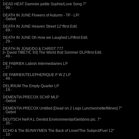
-
DEAD HEAT Damnée petite Sophie/Love Song 7"
.. 99.-
-
DEATH IN JUNE Flowers of Autumn - TP - LP/
.. Gebot
-
DEATH IN JUNE Heaven Street 12"/first Edit.
.. 69.-
-
DEATH IN JUNE Oh How we Laughed LP/first Edit.
.. 29.-
-
DEÄTH IN JÜNE/DIJ & CHRIST 777
[= David TIBET/C 93] The Wörld thät Sümmer DLP/first Edit.
.. 49.-
-
DE FABRIEK Labish Intermediaries LP
.. 27.-
-
DE FABRIEK/TELEPHERIQUE P W Z LP
.. 49.-
-
DELIRIUM The Empty Quarter LP
.. 19.-
-
DEMENTIA PRECOX SCHP MLP
.. Gebot
-
DEMENTIA PRECOX Untitled [Dead on 2 Legs Luncheonette/Mines] 7"
.. Gebot
-
DEUTSCH NeP.A.L Dentist Environmental/Gelöbnis pic. 7"
.. 35.-
-
ECHO & The BUNNYMEN The Back of Love//The Subject/Fuel 12"
.. 10.-
-