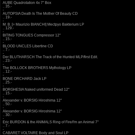
AUBE Quadrotation 4x 7" Box
.. 35.-
-
AUTOPSIA Death Is The Mother Of Beauty CD
.. 19.-
-
M. B. [= Maurizio BIANCHI] Mectpyo Bakterium LP
.. 129.-
-
BITING TONGUES Compressor 12"
.. 15.-
-
BLOOD UNCLES Libertine CD
.. 7.-
-
Der BLUTHARSCH The Track of the Hunted MLP/first Edit.
.. 23.-
-
The BOLLOCK BROTHERS Mythology LP
.. 12.-
-
BONE ORCHARD Jack LP
.. 25.-
-
BORGHESIA Naked uniformed Dead 12"
.. 15.-
-
Alexander v. BORSIG Hiroshima 12"
.. 50.-
-
Alexander v. BORSIG Hiroshima 12"
.. 30.-
-
Eric BURDON & the ANIMALS Ring of Fire/I'm an Animal 7"
.. 7.-
-
CABARET VOLTAIRE Body and Soul LP