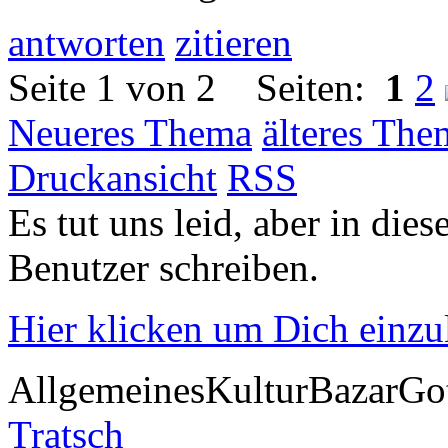
antworten
zitieren
Seite 1 von 2 Seiten:
1
2
Neueres Thema
älteres The
Druckansicht
RSS
Es tut uns leid, aber in die
Benutzer schreiben.
Hier klicken um Dich einz
Allgemeines
Kultur
Bazar
Go
Tratsch