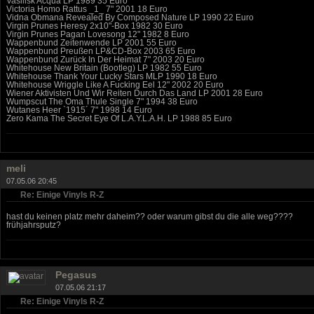
Vasilisk Acqua LP 1989 35 Euro
Victoria Homo Rattus _1_ 7" 2001 18 Euro
Vidna Obmana Revealed By Composed Nature LP 1990 22 Euro
Virgin Prunes Heresy 2x10"-Box 1982 30 Euro
Virgin Prunes Pagan Lovesong 12" 1982 8 Euro
Wappenbund Zeitenwende LP 2001 55 Euro
Wappenbund Preußen LP&CD-Box 2003 65 Euro
Wappenbund Zurück In Der Heimat 7" 2003 20 Euro
Whitehouse New Britain (Bootleg) LP 1982 55 Euro
Whitehouse Thank Your Lucky Stars MLP 1990 18 Euro
Whitehouse Wriggle Like A Fucking Eel 12" 2002 20 Euro
Wiener Aktivisten Und Wir Reiten Durch Das Land LP 2001 28 Euro
Wumpscut The Oma Thule Single 7" 1994 38 Euro
Wutanes Heer `1915´ 7" 1998 14 Euro
Zero Kama The Secret Eye Of L.A.Y.L.A.H. LP 1988 85 Euro
meli
07.05.06 20:45
Re: Einige Vinyls R-Z
hast du keinen platz mehr daheim?? oder warum gibst du die alle weg????
frühjahrsputz?
Pegasus
07.05.06 21:17
Re: Einige Vinyls R-Z