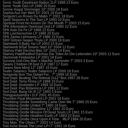
Sonic Youth Daydream Nation 2LP 1988 23 Euro
Sonic Youth Goo LP 1990 20 Euro
Sonne Hagal Sinnreiger 10" 2000 18 Euro
Sophia Aus Der Welt 10" 2001 18 Euro
Sorgeist Les Roses Du Matin 7" 2001 18 Euro
Spell Seasons In The Sun LP 1993 10 Euro
Spiritual Front No Kisses On The Mouth 7" 2003 15 Euro
SPK Information Overload Unit LP 1985 22 Euro
SPK Auto Da Fe LP 1986 22 Euro
SPK Leichenschrei LP 1986 20 Euro
SPK Zamia Lehmanni LP 1986 15 Euro
SRP Götzen Gegen Thule LP 2000 18 Euro
Stahlwerk 9 Baby Yar LP 2003 15 Euro
Stahlwerk 9/Sal Solaris Start 10" 2004 12 Euro
Stalnoy Pakt Decima Mas 10" 2002 14 Euro
Stalnoy Pakt/Rasthof Dachau Die Toten An Die Lebenden 10" 2003 12 Euro
Sturmovik Feldweihe LP 2001 18 Euro
Survival Unit One Man´s War/No Surrender 7" 2003 3 Euro
Swans Children Of God 2LP 1987 17 Euro
Swans New Mind 12" 1987 16 Euro
Teatro Satanico Teatro Satanico LP 2000 18 Euro
Tempesta Noir The Outset For... 7" 1999 16 Euro
Test Dept. Beating The Retreat 2x12" Box 1987 28 Euro
Test Dept. Terra Firma LP 1988 10 Euro
Test Dept. Gododdin LP 1989 10 Euro
Test Dept. Pax Britannica LP 1991 12 Euro
Test Dept. Bang On It! 12" 1993 5 Euro
Thingpaulsandra I 2LP 2001 45 Euro
Thorofon Final Movement LP 2001 18 Euro
Throbbing Gristle Something Came Over Me 7" 1980 25 Euro
Throbbing Gristle United 7" 1980 18 Euro
Throbbing Gristle Discipline 12" 1981 20 Euro
Throbbing Gristle Mission Of Dead Souls LP 1981 15 Euro
Throbbing Gristle Heathen Earth LP 1983 22 Euro
Throbbing Gristle Once Upon A Time... MLP 1984 20 Euro
Tiny Man, The Ulixes 7" 2003 14 Euro
Tole Ache Break The Line! LP+7" 1991 16 Euro