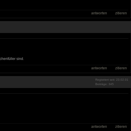
antworten
zitieren
henfüller sind.
antworten
zitieren
Registriert seit: 23.02.01
Beiträge: 345
antworten
zitieren