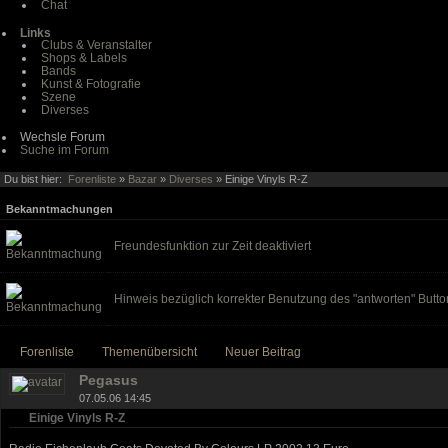
Chat
Links
Clubs & Veranstalter
Shops & Labels
Bands
Kunst & Fotografie
Szene
Diverses
Wechsle Forum
Suche im Forum
Du bist hier:
Forenliste
»
Bazar
»
Diverses
» Einige Vinyls R-Z
Bekanntmachungen
Freundesfunktion zur Zeit deaktiviert
Hinweis bezüglich korrekter Benutzung des "antworten" Butto
Forenliste
Themenübersicht
Neuer Beitrag
Pegasus
07.05.06 14:45
Einige Vinyls R-Z