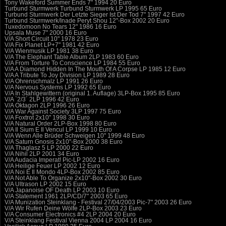
Tony Wakeford Summer Ends 7" 1994 20 Euro
Turbund Sturmwerk Turbund Sturmwerk LP 1995 65 Euro
Turbund Sturmwerk Der Letzte Sieger Ist Der Tod 7" 1997 42 Euro
Turbund Sturmwerk/Inade Peryt Shou 12"-Box 2002 20 Euro
Tuxedomoon No Tears 12" 1986 16 Euro
Upsala Muse 7" 2000 16 Euro
V/A Short Circuit 10" 1978 23 Euro
V/A Fix Planet LP+7" 1981 42 Euro
V/A Wienmusik LP 1981 38 Euro
V/A The Elephant Table Album 2LP 1983 60 Euro
V/A From Torture To Conscience LP 1984 55 Euro
V/A A Diamond Hidden In The Mouth Of A Corpse LP 1985 12 Euro
V/A A Tribute To Joy Division LP 1989 28 Euro
V/A Ohrenschmalz LP 1991 26 Euro
V/A Nervous Systems LP 1992 65 Euro
V/A In Stahlgewittern (original 1. Auflage) 3LP-Box 1995 85 Euro
V/A `2/3´ 2LP 1996 42 Euro
V/A Oktagon 2LP 1996 26 Euro
V/A War Against Society 3LP 1997 75 Euro
V/A Foxtrot 2x10" 1998 30 Euro
V/A Natural Order 2LP-Box 1998 80 Euro
V/A Il Sium E Il Vencul LP 1999 10 Euro
V/A Wenn Alle Brüder Schweigen 10" 1999 48 Euro
V/A Saturn Gnosis 2x10"-Box 2000 38 Euro
V/A Thaglasz 5 LP 2000 22 Euro
V/A Nihil 2LP 2001 34 Euro
V/A Audacia Imperat! Pic-LP 2002 16 Euro
V/A Heilige Feuer LP 2002 12 Euro
V/A Noi E Il Mondo 4LP-Box 2002 85 Euro
V/A Not Able To Organize 2x10"-Box 2002 30 Euro
V/A Ultrason LP 2002 15 Euro
V/A Japanoise OF Death LP 2003 10 Euro
V/A Statement 1961 2LP/CD/7" 2003 65 Euro
V/A Munization Steinklang - Festival 27/04/2003 Pic-7" 2003 26 Euro
V/A Wir Rufen Deine Wölfe 2LP-Box 2003 23 Euro
V/A Consumer Electronics #4 2LP 2004 20 Euro
V/A Steinklang Festival Vienna 2004 LP 2004 16 Euro