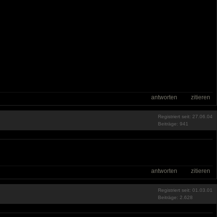
antworten
zitieren
Registriert seit: 27.06.04
Beiträge: 941
antworten
zitieren
Registriert seit: 01.03.01
Beiträge: 2.628