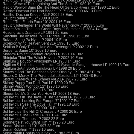
Radio Eichenlaub Coats Devoted By Colours LP 2002 13 Euro
Radio Werwolf The Lightning And The Sun LP 1989 10 Euro
Radio Werwolf Bring Me The Head Of Geraldo Rivera! 12" 1990 12 Euro
Rasthof Dachau Blut Und Boden LP+7" Box 1999 46 13 Euro
Rasthof Dachau Krieger MLP 2002 28 Euro
Reutoff Reutraum3 7" 2000 8 Euro
Reutoff The Fourth Face 10" 2001 16 Euro
Reutoff/Totenlieder The World Will Never Know 7" 2003 5 Euro
Riharc Smiles The Last Green Days Of Summer LP 2004 14 Euro
Rosengracht Drainage LP 1991 25 Euro
Sanctum The Answer To His Riddle 10" 1998 15 Euro
Scivias Stong Pa Nyid LP 2004 10 Euro
Scorpion Wind Heaven Sent 2LP 1996 15 Euro
Sektion B Only Time - Hate And Revenge LP 2002 12 Euro
Serpenta Same 10" 2003 10 Euro
Shadow Project Shadow Project LP 1991 14 Euro
Shinjuku Thief The Witch Haven LP 2002 10 Euro
Sigillum S Boudoir Philosophy LP 1988 14 Euro
Sigillum S Hallucinated Moisture Of Synaptic Slaughterhouse LP 1990 18 Euro
Sigillum S/Ain Soph Simulacra LP 1998 20 Euro
Siouxsie And The Banshees Static Display LP 1982 42 Euro
Sisters Of Mercy, The Psychedelic Sessions LP 1985 48 Euro
Sisters Of Mercy, The Echoes Vol.2 LP 1987 23 Euro
Skinny Puppy Too Dark Part LP 1990 20 Euro
Skinny Puppy Worlock 12" 1990 16 Euro
Skrol Martyria 10" 1998 16 Euro
Slogun Let Me Show You How LP 2003 18 Euro
Sol Invictus In The Jaws Of The Serpent LP 1989 38 Euro
Sol Invictus Looking For Europe 7" 1991 17 Euro
Sol Invictus See The Dove Fall 7" 1991 18 Euro
Sol Invictus Eve Pic7" 2000 16 Euro
Sol Invictus The Hill Of Crosses LP 2000 26 Euro
Sol Invictus The Blade LP 2001 24 Euro
Sol Invictus Thrones LP 2002 22 Euro
Söldnergeist You Want Him 7" 1996 20 Euro
Sonar Dislocated 10" 1997 28 Euro
Sonar Rotation 7" 1999 10 Euro
Sonic Youth Confusion Is Sex LP 1983 25 Euro