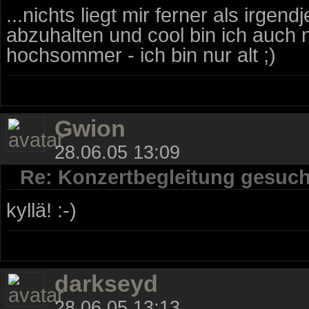
...nichts liegt mir ferner als irg
abzuhalten und cool bin ich auch n
hochsommer - ich bin nur alt ;)
Gwion
28.06.05 13:09
Re: Konzertbegleitung gesuch
kyllä! :-)
darkseyd
28.06.05 13:13