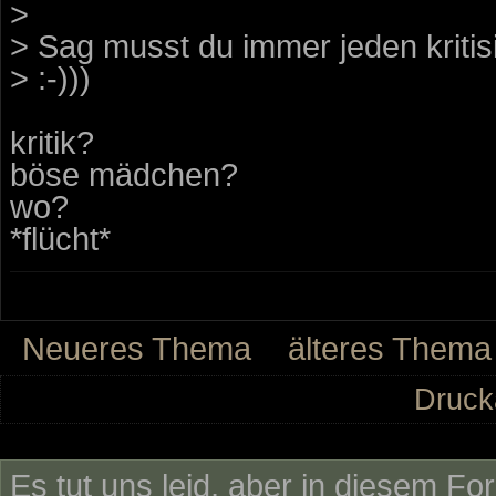
>
> Sag musst du immer jeden krit
> :-)))
kritik?
böse mädchen?
wo?
*flücht*
Neueres Thema
älteres Thema
Druck
Es tut uns leid, aber in diesem Fo