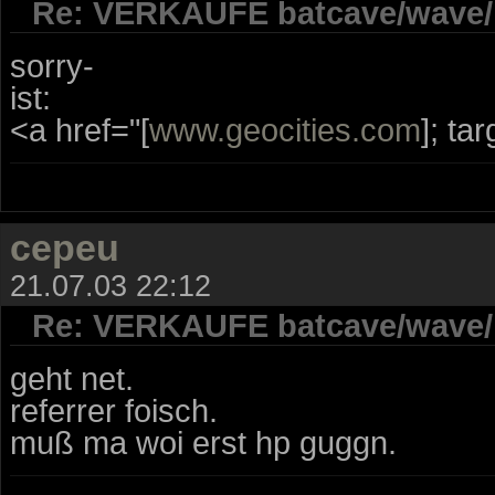
Re: VERKAUFE batcave/wave/ 
sorry-
ist:
<a href="[
www.geocities.com
]; ta
cepeu
21.07.03 22:12
Re: VERKAUFE batcave/wave/ 
geht net.
referrer foisch.
muß ma woi erst hp guggn.