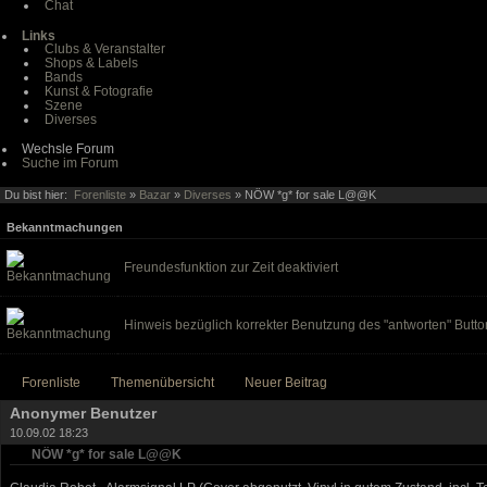
Chat
Links
Clubs & Veranstalter
Shops & Labels
Bands
Kunst & Fotografie
Szene
Diverses
Wechsle Forum
Suche im Forum
Du bist hier:
Forenliste
»
Bazar
»
Diverses
» NÖW *g* for sale L@@K
Bekanntmachungen
Freundesfunktion zur Zeit deaktiviert
Hinweis bezüglich korrekter Benutzung des "antworten" Butto
Forenliste
Themenübersicht
Neuer Beitrag
Anonymer Benutzer
10.09.02 18:23
NÖW *g* for sale L@@K