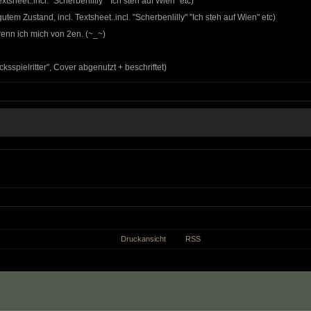
sheet..incl. "Scherbenlilly" "Ich steh auf Wien" etc)
tem Zustand, incl. Textsheet..incl. "Scherbenlilly" "Ich steh auf Wien" etc)
trenn ich mich von 2en. (~_~)
ksspielritter", Cover abgenutzt + beschriftet)
Druckansicht
RSS