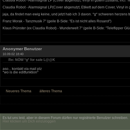
Claudia Robot - Alarmsignal LP (Cover abgenutzt, Vinyl in gutem Zustand, incl. Text
Claudia Robot - Alarmsignal LP(Cover abgenutzt, Etikett auf dem Cover, Vinyl in gu
jaja, da findet man ewig keine, und jetzt hab ich 3 davon. *g* schweren herzens 
Franz Morak - Tanzmusik 7" (geile B-Side: "Es ist nicht alles Rosarot")
Klaus Prünster (ex Claudia Robot) - Wunderwelt 7" (geile B-Side: "Teleflipper Glüc
Anonymer Benutzer
10.09.02 18:40
Re: NÖW *g* for sale L@@K
aso... kontakt via mail plz
*wo is die editfunktion*
Neueres Thema
älteres Thema
Es tut uns leid, aber in diesem Forum dürfen nur registrierte Benutzer schreiben.
Hier klicken um Dich einzuloggen