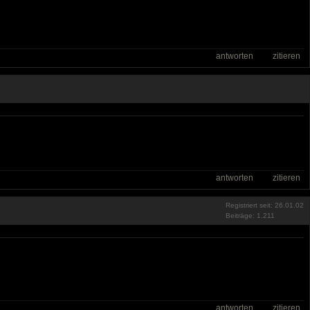
antworten
zitieren
antworten
zitieren
Registriert seit: 26.01.02
Beiträge: 1.211
antworten
zitieren