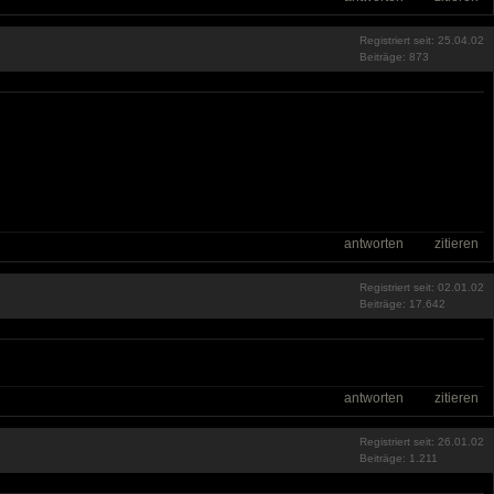
Registriert seit: 25.04.02
Beiträge: 873
antworten
zitieren
Registriert seit: 02.01.02
Beiträge: 17.642
antworten
zitieren
Registriert seit: 26.01.02
Beiträge: 1.211