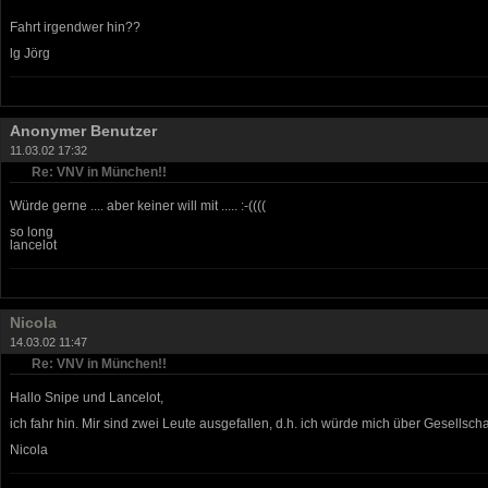
Fahrt irgendwer hin??
lg Jörg
Anonymer Benutzer
11.03.02 17:32
Re: VNV in München!!
Würde gerne .... aber keiner will mit ..... :-((((
so long
lancelot
Nicola
14.03.02 11:47
Re: VNV in München!!
Hallo Snipe und Lancelot,
ich fahr hin. Mir sind zwei Leute ausgefallen, d.h. ich würde mich über Gesellschaf
Nicola