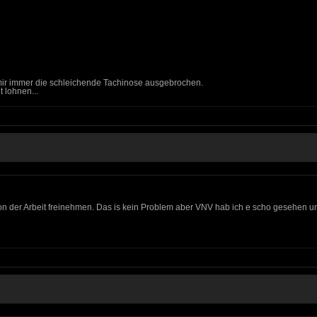
mir immer die schleichende Tachinose ausgebrochen.
t lohnen...
 der Arbeit freinehmen. Das is kein Problem aber VNV hab ich e scho gesehen und d