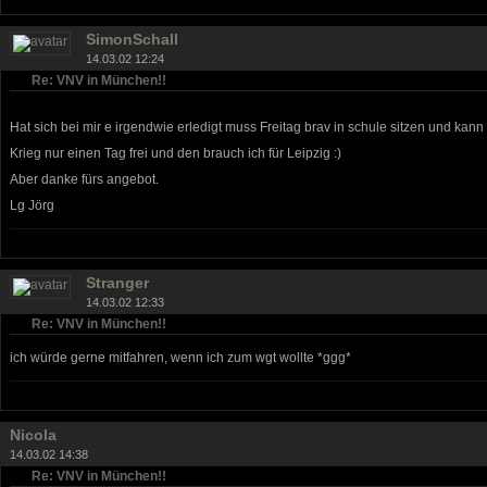
SimonSchall
14.03.02 12:24
Re: VNV in München!!
Hat sich bei mir e irgendwie erledigt muss Freitag brav in schule sitzen und kann 
Krieg nur einen Tag frei und den brauch ich für Leipzig :)
Aber danke fürs angebot.
Lg Jörg
Stranger
14.03.02 12:33
Re: VNV in München!!
ich würde gerne mitfahren, wenn ich zum wgt wollte *ggg*
Nicola
14.03.02 14:38
Re: VNV in München!!