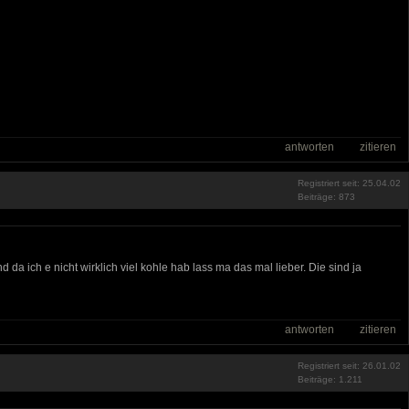
antworten
zitieren
Registriert seit: 25.04.02
Beiträge: 873
a ich e nicht wirklich viel kohle hab lass ma das mal lieber. Die sind ja
antworten
zitieren
Registriert seit: 26.01.02
Beiträge: 1.211