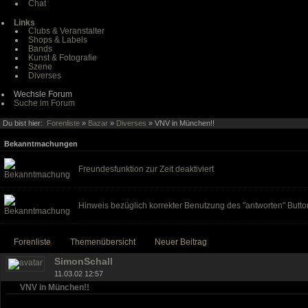
Chat
Links
Clubs & Veranstalter
Shops & Labels
Bands
Kunst & Fotografie
Szene
Diverses
Wechsle Forum
Suche im Forum
Du bist hier:
Forenliste
»
Bazar
»
Diverses
» VNV in München!!
Bekanntmachungen
Freundesfunktion zur Zeit deaktiviert
Hinweis bezüglich korrekter Benutzung des "antworten" Butto
Forenliste
Themenübersicht
Neuer Beitrag
SimonSchall
11.03.02 12:57
VNV in München!!