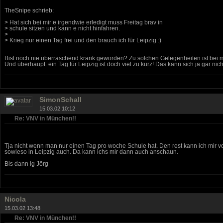
TheSnipe schrieb:
> Hat sich bei mir e irgendwie erledigt muss Freitag brav in
> schule sitzen und kann e nicht hinfahren.
>
> Krieg nur einen Tag frei und den brauch ich für Leipzig :)
Bist noch nie überraschend krank geworden? Zu solchen Gelegenheiten ist bei 
Und überhaupt: ein Tag für Leipzig ist doch viel zu kurz! Das kann sich ja gar nich
SimonSchall
15.03.02 10:12
Re: VNV in München!!
Tja nicht wenn man nur einen Tag pro woche Schule hat. Den rest kann ich mir von
sowieso in Leipzig auch. Da kann ichs mir dann auch anschaun.
Bis dann lg Jörg
Nicola
15.03.02 13:48
Re: VNV in München!!