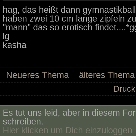
hag, das heißt dann gymnastikballg
haben zwei 10 cm lange zipfeln zu
"mann" das so erotisch findet....*g
lg
kasha
Neueres Thema
älteres Thema
Druck
Es tut uns leid, aber in diesem Fo
schreiben.
Hier klicken um Dich einzuloggen