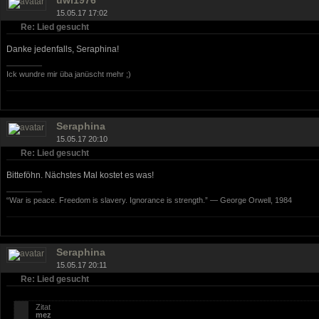
15.05.17 17:02
Re: Lied gesucht
Danke jedenfalls, Seraphina!
Ick wundre mir üba janüscht mehr ;)
Seraphina
15.05.17 20:10
Re: Lied gesucht
Bitteföhn. Nächstes Mal kostet es was!
“War is peace. Freedom is slavery. Ignorance is strength.” ― George Orwell, 1984
Seraphina
15.05.17 20:11
Re: Lied gesucht
Zitat
mez