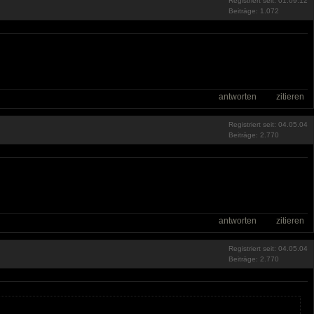
Registriert seit: 01.09.12
Beiträge: 1.072
antworten
zitieren
Registriert seit: 04.05.04
Beiträge: 2.770
antworten
zitieren
Registriert seit: 04.05.04
Beiträge: 2.770