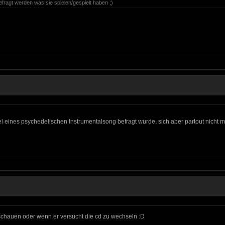
efragt werden was sie spielen/gespielt haben ;)
el eines psychedelischen Instrumentalsong befragt wurde, sich aber partout nicht 
chauen oder wenn er versucht die cd zu wechseln :D