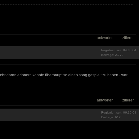
antworten
zitieren
Registriert seit: 04.05.04
Beiträge: 2.770
mehr daran erinnern konnte überhaupt so einen song gespielt zu haben - war
antworten
zitieren
Registriert seit: 06.10.08
Beiträge: 612