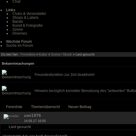
Chat
Links
Clubs & Veranstalter
Shops & Labels
Bands
Kunst & Fotografie
Szene
Diverses
Wechsle Forum
Suche im Forum
Du bist hier:
Forenliste
»
Kultur
»
Szene / Musik
» Lied gesucht
Bekanntmachungen
Freundesfunktion zur Zeit deaktiviert
Hinweis bezüglich korrekter Benutzung des "antworten" Butto
Forenliste
Themenübersicht
Neuer Beitrag
uwi1976
14.05.17 16:55
Lied gesucht