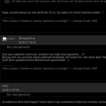
ich hätts jetzt auch nicht gewusst. aber djs freuen sich übrigens immer wenn sie g
Naja, kommt darauf an wie dicht der DJ is. Da habe ich schon Sachen erlebt....!
“War is peace. Freedom is slavery. Ignorance is strength.” ― George Orwell, 1984
Seraphina
16.05.17 00:33
Re: Lied gesucht
Das war natürlich nicht voll, sondern nur halb ernst gemeint.... ;P
Bezog sich nur auf eine etwas lallende Anekdote mit einem DJ, der nach dem Tit
wohl dem spartanischem Bierkonsum geschuldet...;)
“War is peace. Freedom is slavery. Ignorance is strength.” ― George Orwell, 1984
mez
16.05.17 07:55
Re: Lied gesucht
vll während dem lied fragen? dann kann man zumindest selbst am monitor nachs