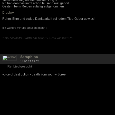
Verdammte Axt, wie heiß dieser Song?!
Ich hab den bestimmt schon tausend mal gehört...
Gestern beim Reigen zufällig aufgenommen
Dropbox
Ruhm, Ehre und ewige Dankbarkeit sei jedem Tipp-Geber gewiss!
Ick wundre mir üba janüscht mehr ;)
1 mal bearbeitet. Zuletzt am 14.05.17 16:59 von uwi1976.
Seraphina
14.05.17 19:02
Re: Lied gesucht
voice of destruction - death from your tv Screen