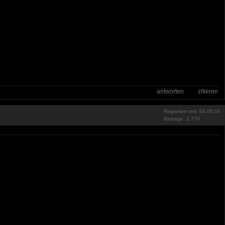
antworten
zitieren
Registriert seit: 04.05.04
Beiträge: 2.770