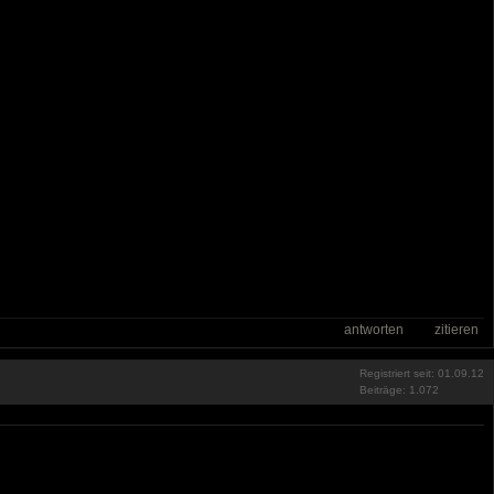
antworten
zitieren
Registriert seit: 01.09.12
Beiträge: 1.072