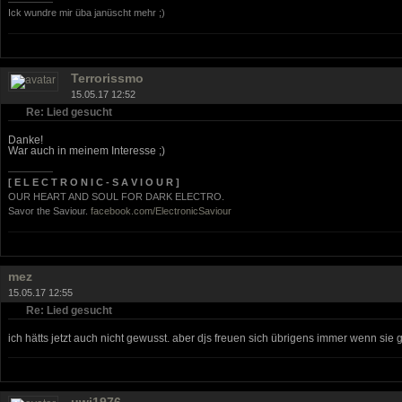
Ick wundre mir üba janüscht mehr ;)
Terrorissmo
15.05.17 12:52
Re: Lied gesucht
Danke!
War auch in meinem Interesse ;)
[ E L E C T R O N I C - S A V I O U R ]
OUR HEART AND SOUL FOR DARK ELECTRO.
Savor the Saviour.
facebook.com/ElectronicSaviour
mez
15.05.17 12:55
Re: Lied gesucht
ich hätts jetzt auch nicht gewusst. aber djs freuen sich übrigens immer wenn sie 
uwi1976