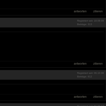
antworten
zitieren
Registriert seit: 18.09.09
Beiträge: 313
antworten
zitieren
Registriert seit: 06.10.08
Beiträge: 612
antworten
zitieren