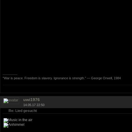
“War is peace. Freedom is slavery. Ignorance is strength.” ― George Orwell, 1984
uwi1976
14.05.17 22:50
Re: Lied gesucht