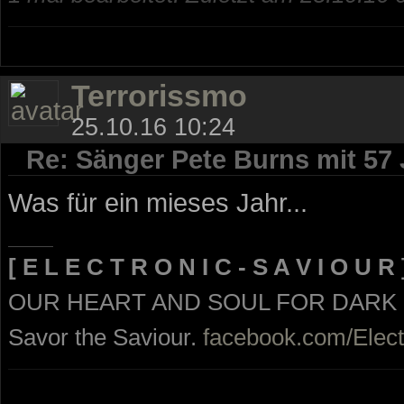
Terrorissmo
25.10.16 10:24
Re: Sänger Pete Burns mit 57
Was für ein mieses Jahr...
[ E L E C T R O N I C - S A V I O U R 
OUR HEART AND SOUL FOR DARK
Savor the Saviour.
facebook.com/Elect