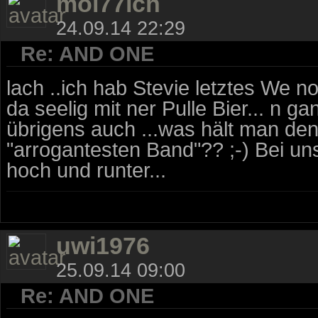
moi77ich
24.09.14 22:29
Re: AND ONE
lach ..ich hab Stevie letztes We n
da seelig mit ner Pulle Bier... n 
übrigens auch ...was hält man den
"arrogantesten Band"?? ;-) Bei un
hoch und runter...
uwi1976
25.09.14 09:00
Re: AND ONE