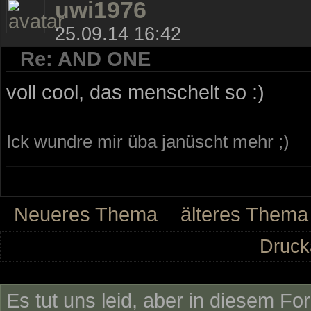
uwi1976
25.09.14 16:42
Re: AND ONE
voll cool, das menschelt so :)
Ick wundre mir üba janüscht mehr ;)
Neueres Thema
älteres Thema
Druck
Es tut uns leid, aber in diesem Fo