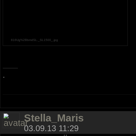
816Ug%2BbmdSL._SL1500_.jpg
.
Stella_Maris
03.09.13 11:29