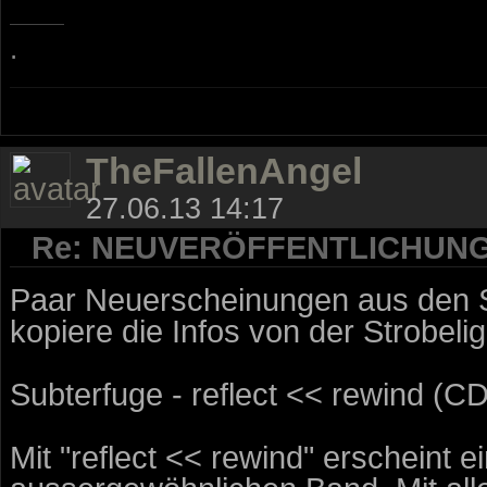
.
TheFallenAngel
27.06.13 14:17
Re: NEUVERÖFFENTLICHUN
Paar Neuerscheinungen aus den St
kopiere die Infos von der Strobelig
Subterfuge - reflect << rewind (CD
Mit "reflect << rewind" erscheint