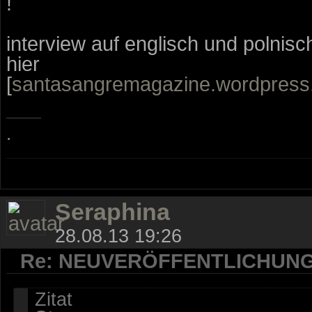
!
interview auf englisch und polnisc
hier
[
santasangremagazine.wordpres
.
Seraphina
28.08.13 19:26
Re: NEUVERÖFFENTLICHUN
Zitat