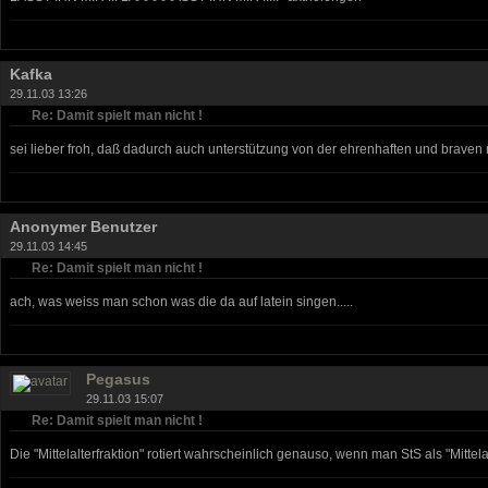
Kafka
29.11.03 13:26
Re: Damit spielt man nicht !
sei lieber froh, daß dadurch auch unterstützung von der ehrenhaften und braven m
Anonymer Benutzer
29.11.03 14:45
Re: Damit spielt man nicht !
ach, was weiss man schon was die da auf latein singen.....
Pegasus
29.11.03 15:07
Re: Damit spielt man nicht !
Die "Mittelalterfraktion" rotiert wahrscheinlich genauso, wenn man StS als "Mittela