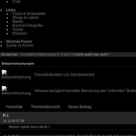
Chat
Links
Clubs & Veranstalter
Shops & Labels
Bands
Kunst & Fotografie
Szene
Diverses
Wechsle Forum
Suche im Forum
Du bist hier:
Forenliste
»
Allgemeines
»
Tratsch
» Damit spielt man nicht !
Bekanntmachungen
Freundesfunktion zur Zeit deaktiviert
Hinweis bezüglich korrekter Benutzung des "antworten" Butto
Forenliste
Themenübersicht
Neuer Beitrag
R.I.
29.11.03 07:38
Damit spielt man nicht !