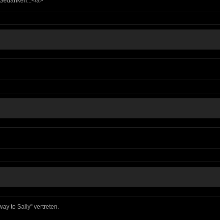
 Gedanken...</a>
ay to Sally" vertreten.