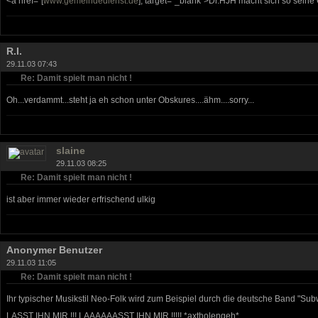
<a href="[
www.gemeindedienst.de
]; target="_blank">Dr.HJH macht sich so seine
R.I.
29.11.03 07:43
Re: Damit spielt man nicht !
Oh...verdammt...steht ja eh schon unter Obskures....ähm....sorry...
slaine
29.11.03 08:25
Re: Damit spielt man nicht !
ist aber immer wieder erfrischend ulkig
Anonymer Benutzer
29.11.03 11:05
Re: Damit spielt man nicht !
Ihr typischer Musikstil Neo-Folk wird zum Beispiel durch die deutsche Band "Subw
LASST IHN MIR !!! LAAAAAASST IHN MIR !!!!! *axtholengeh*