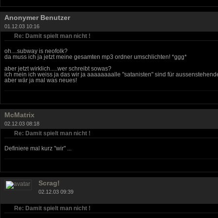
Anonymer Benutzer
01.12.03 10:16
Re: Damit spielt man nicht !
oh....subway is neofolk?
da muss ich ja jetzt meine gesamten mp3 ordner umschlichten! *ggg*
aber jetzt wirklich.....wer schreibt sowas?
ich mein ich weiss ja das wir ja aaaaaaaalle "satanisten" sind für aussenstehe
aber wär ja mal was neues!
McMatrix
02.12.03 08:18
Re: Damit spielt man nicht !
Definiere mal kurz "wir" ...
Scrag!
02.12.03 09:39
Re: Damit spielt man nicht !