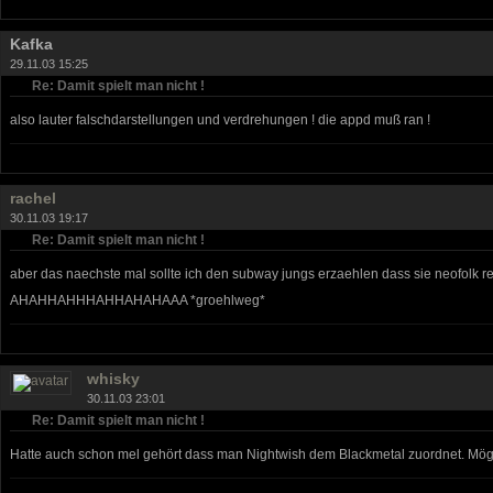
Kafka
29.11.03 15:25
Re: Damit spielt man nicht !
also lauter falschdarstellungen und verdrehungen ! die appd muß ran !
rachel
30.11.03 19:17
Re: Damit spielt man nicht !
aber das naechste mal sollte ich den subway jungs erzaehlen dass sie neofolk r
AHAHHAHHHAHHAHAHAAA *groehlweg*
whisky
30.11.03 23:01
Re: Damit spielt man nicht !
Hatte auch schon mel gehört dass man Nightwish dem Blackmetal zuordnet. Möglich