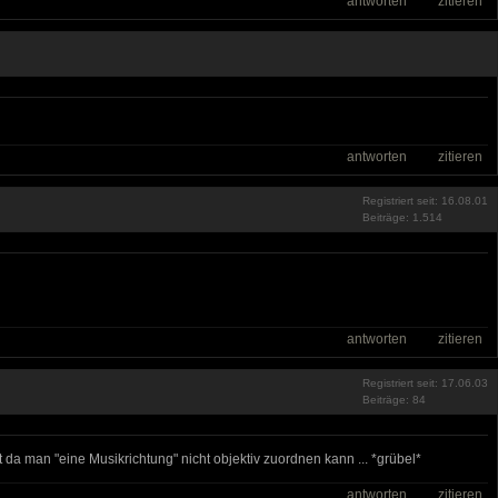
antworten
zitieren
antworten
zitieren
Registriert seit: 16.08.01
Beiträge: 1.514
antworten
zitieren
Registriert seit: 17.06.03
Beiträge: 84
da man "eine Musikrichtung" nicht objektiv zuordnen kann ... *grübel*
antworten
zitieren