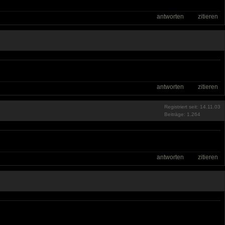
antworten
zitieren
antworten
zitieren
Registriert seit: 14.11.03
Beiträge: 1.264
antworten
zitieren