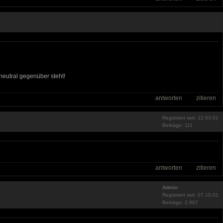
neutral gegenüber steht!
antworten
zitieren
Registriert seit: 12.03.01
Beiträge: 111
antworten
zitieren
Admin
Registriert seit: 07.10.01
Beiträge: 2.997