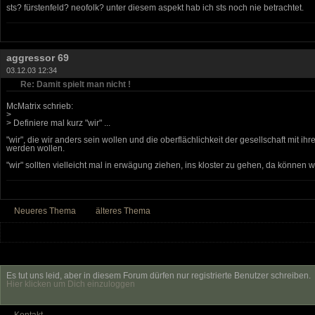
sts? fürstenfeld? neofolk? unter diesem aspekt hab ich sts noch nie betrachtet.
aggressor 69
03.12.03 12:34
Re: Damit spielt man nicht !
McMatrix schrieb:
>
> Definiere mal kurz "wir" ...
"wir", die wir anders sein wollen und die oberflächlichkeit der gesellschaft mit ih
werden wollen.
"wir" sollten vielleicht mal in erwägung ziehen, ins kloster zu gehen, da können 
Neueres Thema
älteres Thema
Es tut uns leid, aber in diesem Forum dürfen nur registrierte Benutzer schreiben.
Hier klicken um Dich einzuloggen
Kontakt