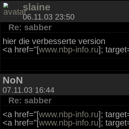
slaine
06.11.03 23:50
Re: sabber
hier die verbesserte version
<a href="[
www.nbp-info.ru
]; targe
NoN
07.11.03 16:44
Re: sabber
<a href="[
www.nbp-info.ru
]; targe
<a href="[
www.nbp-info.ru
]; targe