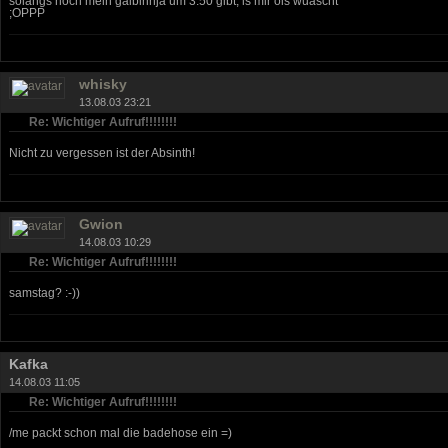
solangs noch mein gaibirinja um 3.50 gibt, is mir ois wuascht
;OPPP
whisky
13.08.03 23:21
Re: Wichtiger Aufruf!!!!!!!!
Nicht zu vergessen ist der Absinth!
Gwion
14.08.03 10:29
Re: Wichtiger Aufruf!!!!!!!!
samstag? :-))
Kafka
14.08.03 11:05
Re: Wichtiger Aufruf!!!!!!!!
/me packt schon mal die badehose ein =)