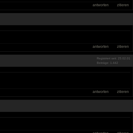
antworten
zitieren
antworten
zitieren
Registriert seit: 25.02.01
Beiträge: 1.442
antworten
zitieren