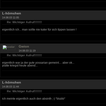
L-hörnchen
14.08.03 11:05
Re: Wichtiger Aufruf!!!!!!!!
eigentlich ich... man sollte nie kater für sich tippen lassen !
Gwion
14.08.03 11:19
Re: Wichtiger Aufruf!!!!!!!!
eigentlich war ja der gute yossarian gemeint.... aber ok...
platte kriegst heute abend...
L-hörnchen
14.08.03 11:44
Re: Wichtiger Aufruf!!!!!!!!
ich meinte eigentlich auch den absinth ;-) *blubb*