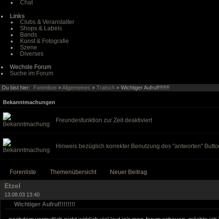
Chat
Links
Clubs & Veranstalter
Shops & Labels
Bands
Kunst & Fotografie
Szene
Diverses
Wechsle Forum
Suche im Forum
Du bist hier:
Forenliste
»
Allgemeines
»
Tratsch
» Wichtiger Aufruf!!!!!!!!
Bekanntmachungen
Freundesfunktion zur Zeit deaktiviert
Hinweis bezüglich korrekter Benutzung des "antworten" Butto
Forenliste
Themenübersicht
Neuer Beitrag
Etzel
13.08.03 13:40
Wichtiger Aufruf!!!!!!!!