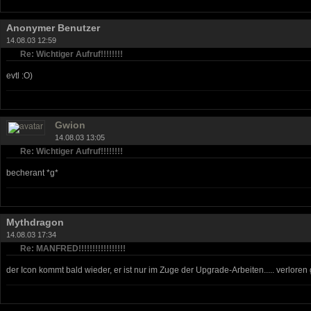
Anonymer Benutzer
14.08.03 12:59
Re: Wichtiger Aufruf!!!!!!!!
evtl :O)
Gwion
14.08.03 13:05
Re: Wichtiger Aufruf!!!!!!!!
becherant *g*
Mythdragon
14.08.03 17:34
Re: MANFRED!!!!!!!!!!!!!!!!!
der Icon kommt bald wieder, er ist nur im Zuge der Upgrade-Arbeiten..... verloren