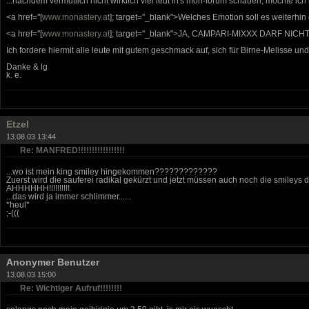
...nachdem vermutlich nicht wirklich viel leut in's mon-forum schauen, möchte ich 
<a href="[
www.monastery.at
]; target="_blank">Welches Emotion soll es weiterhi
<a href="[
www.monastery.at
]; target="_blank">JA, CAMPARI-MIXXX DARF NI
Ich fordere hiermit alle leute mit gutem geschmack auf, sich für Birne-Melisse und 
Danke & lg
k. e.
Etzel
13.08.03 13:44
Re: MANFRED!!!!!!!!!!!!!!!!!
...wo ist mein king smiley hingekommen?????????????
Zuerst wird die sauferei radikal gekürzt und jetzt müssen auch noch die smileys
AHHHHHH!!!!!!!!!!
...das wird ja immer schlimmer......
*heul*
;-(((
Anonymer Benutzer
13.08.03 15:00
Re: Wichtiger Aufruf!!!!!!!!