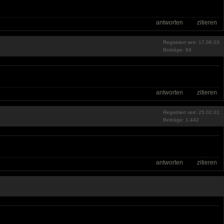
antworten
zitieren
Registriert seit: 17.06.03
Beiträge: 84
antworten
zitieren
Registriert seit: 25.02.01
Beiträge: 1.442
antworten
zitieren