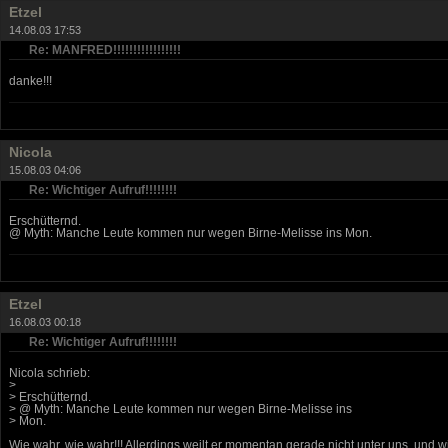
Etzel
14.08.03 17:53
Re: MANFRED!!!!!!!!!!!!!!!!!
danke!!!
Nicola
15.08.03 04:06
Re: Wichtiger Aufruf!!!!!!!!
Erschütternd.
@ Myth: Manche Leute kommen nur wegen Birne-Melisse ins Mon.
Etzel
16.08.03 00:18
Re: Wichtiger Aufruf!!!!!!!!
Nicola schrieb:
>
> Erschütternd.
> @ Myth: Manche Leute kommen nur wegen Birne-Melisse ins
> Mon.
Wie wahr, wie wahr!!! Allerdings weilt er momentan gerade nicht unter uns, und 