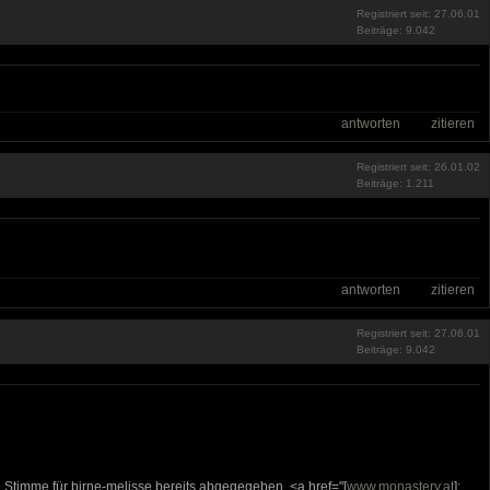
Registriert seit: 27.06.01
Beiträge: 9.042
antworten
zitieren
Registriert seit: 26.01.02
Beiträge: 1.211
antworten
zitieren
Registriert seit: 27.06.01
Beiträge: 9.042
e Stimme für birne-melisse bereits abgegegeben, <a href="[
www.monastery.at
];