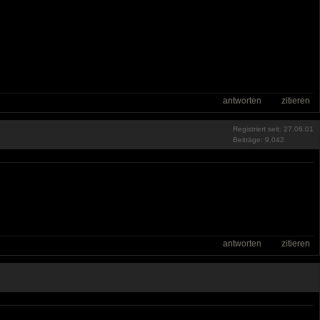
antworten
zitieren
Registriert seit: 27.06.01
Beiträge: 9.042
antworten
zitieren