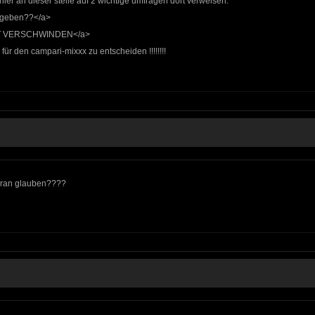
hier an dieser stelle auf 2 wichtige umfragen dort verweisen:
n geben??</a>
CHT VERSCHWINDEN</a>
für den campari-mixxx zu entscheiden !!!!!!!!
 dran glauben????