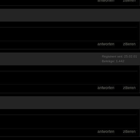
antworten
zitieren
antworten
zitieren
Registriert seit: 25.02.01
Beiträge: 1.442
antworten
zitieren
antworten
zitieren