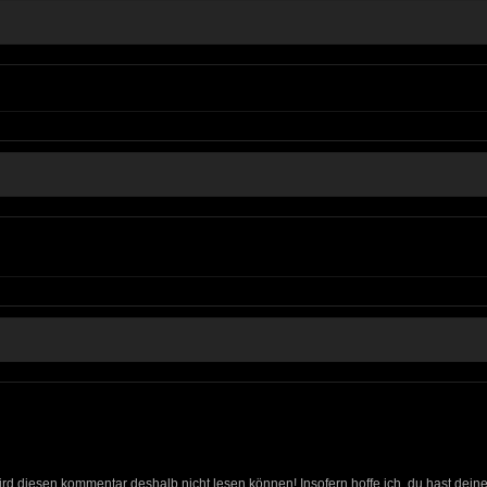
wird diesen kommentar deshalb nicht lesen können! Insofern hoffe ich, du hast dein