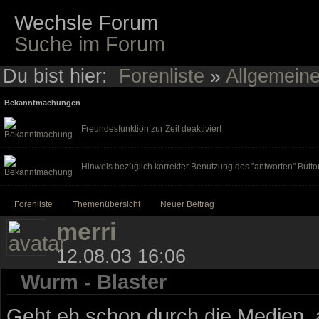
Wechsle Forum
Suche im Forum
Du bist hier:
Forenliste
»
Allgemein
Bekanntmachungen
Freundesfunktion zur Zeit deaktiviert
Hinweis bezüglich korrekter Benutzung des "antworten" Butto
Forenliste
Themenübersicht
Neuer Beitrag
merri
12.08.03 16:06
Wurm - Blaster
Geht eh schon durch die Medien, 