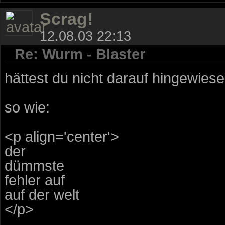
Scrag!
12.08.03 22:13
Re: Wurm - Blaster
hättest du nicht darauf hingewies
so wie:
<p align='center'>
der
dümmste
fehler auf
auf der welt
</p>