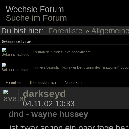
Wechsle Forum
Suche im Forum
Du bist hier:
Forenliste
»
Allgemein
Bekanntmachungen
Freundesfunktion zur Zeit deaktiviert
Hinweis bezüglich korrekter Benutzung des "antworten" Butto
Forenliste
Themenübersicht
Neuer Beitrag
darkseyd
04.11.02 10:33
dnd - wayne hussey
...ist zwar schon ein paar tage h