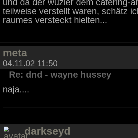
und da der wuzler dem catering-a
teilweise verstellt waren, schätz i
raumes versteckt hielten...
meta
04.11.02 11:50
Re: dnd - wayne hussey
naja....
darkseyd