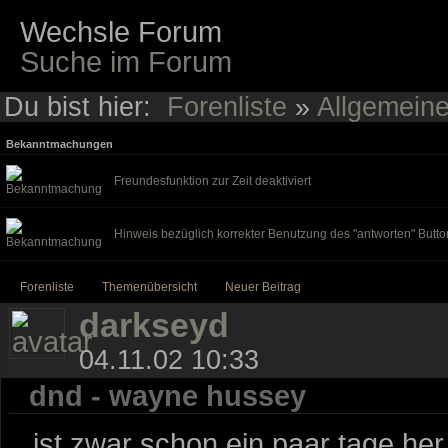
Wechsle Forum
Suche im Forum
Du bist hier:
Forenliste
»
Allgemein
Bekanntmachungen
Freundesfunktion zur Zeit deaktiviert
Hinweis bezüglich korrekter Benutzung des "antworten" Butto
Forenliste
Themenübersicht
Neuer Beitrag
darkseyd
04.11.02 10:33
dnd - wayne hussey
...ist zwar schon ein paar tage h