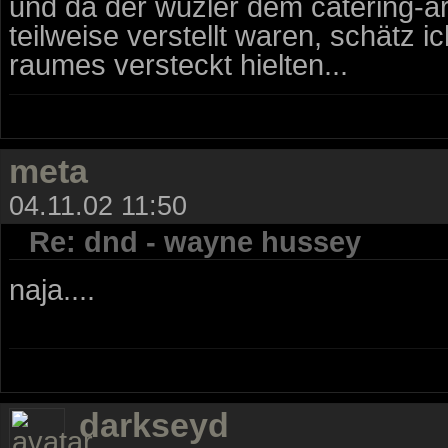
und da der wuzler dem catering-a
teilweise verstellt waren, schätz i
raumes versteckt hielten...
meta
04.11.02 11:50
Re: dnd - wayne hussey
naja....
darkseyd