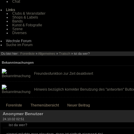
Chat
Links
Clubs & Veranstalter
Shops & Labels
Bands
Kunst & Fotografie
Szene
Diverses
Wechsle Forum
Suche im Forum
Du bist hier:
Forenliste
»
Allgemeines
»
Tratsch
» ist da wer?
Bekanntmachungen
Freundesfunktion zur Zeit deaktiviert
Hinweis bezüglich korrekter Benutzung des "antworten" Butto
Forenliste
Themenübersicht
Neuer Beitrag
Anonymer Benutzer
24.10.02 02:51
ist da wer?