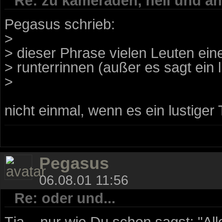
Re: zu kameraden, heil und an
Pegasus schrieb:
>
> dieser Phrase vielen Leuten ei
> runterrinnen (außer es sagt ein l
>
nicht einmal, wenn es ein lustiger 
Pegasus
06.08.01 11:56
Re: oder und...
Tja... nur wie Du schon sagst: "All